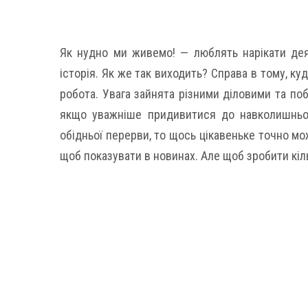
Як нудно ми живемо! — люблять нарікати деяк
історія. Як же так виходить? Справа в тому, ку
робота. Увага зайнята різними діловими та по
якщо уважніше придивитися до навколишнього
обідньої перерви, то щось цікавеньке точно мо
щоб показувати в новинах. Але щоб зробити кіль