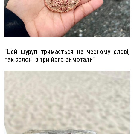
“Цей шуруп тримається на чесному слові,
так солоні вітри його вимотали”