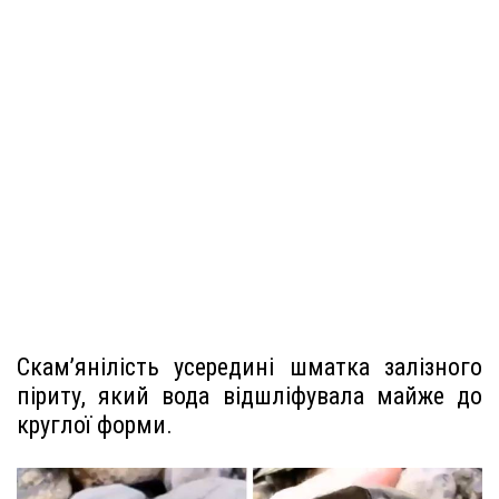
Скам’янілість усередині шматка залізного
піриту, який вода відшліфувала майже до
круглої форми.