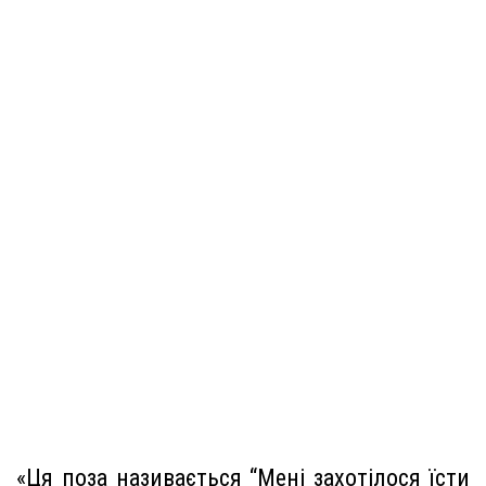
«Ця поза називається “Мені захотілося їсти