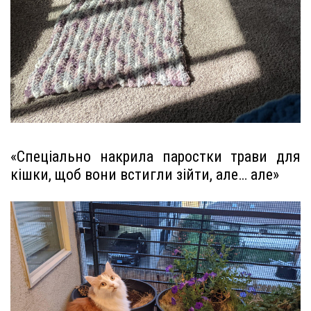
«Спеціально накрила паростки трави для
кішки, щоб вони встигли зійти, але… але»