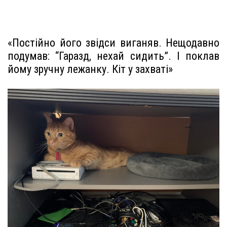
«Постійно його звідси виганяв. Нещодавно
подумав: “Гаразд, нехай сидить”. І поклав
йому зручну лежанку. Кіт у захваті»