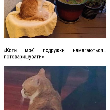
«Коти моєї подружки намагаються…
потоваришувати»