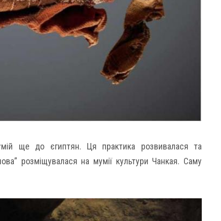
умій ще до єгиптян. Ця практика розвивалася та
лова” розміщувалася на мумії культури Чанкая. Саму