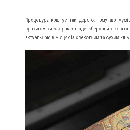
Процедура коштує так дорого, тому що муміф
протягом тисяч років люди зберігали останки 
актуальною в місцях із спекотним та сухим клім