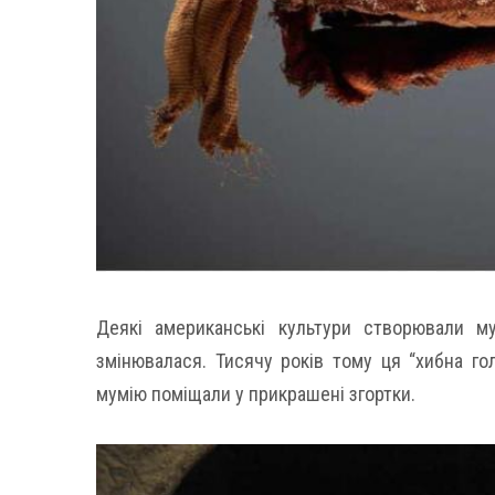
Деякі американські культури створювали м
змінювалася. Тисячу років тому ця “хибна го
мумію поміщали у прикрашені згортки.