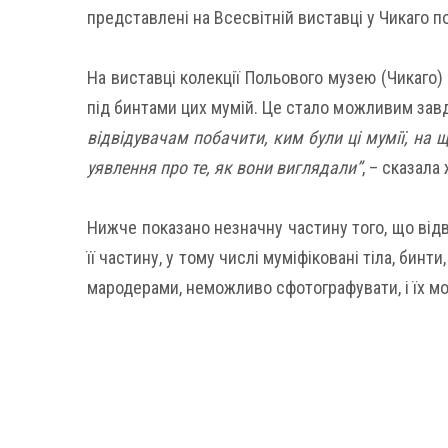
представлені на Всесвітній виставці у Чикаго п
На виставці колекції Польового музею (Чикаго)
під бинтами цих мумій. Це стало можливим завд
відвідувачам побачити, ким були ці мумії, на 
уявлення про те, як вони виглядали”
, – сказал
Нижче показано незначну частину того, що відв
її частину, у тому числі муміфіковані тіла, бинти
мародерами, неможливо сфотографувати, і їх м