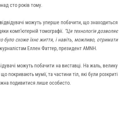
онад сто років тому.
 відвідувачі можуть уперше побачити, що знаходиться
яки комп’ютерній томографії.
“Ця технологія дозволяє
що було схоже їхнє життя, і навіть, можливо, отримати
а журналістам Еллен Фаттер, президент AMNH.
ідувачі можуть побачити на виставці. На жаль, велику
, що покривають мумії, та частини тіл, які були розкриті
ожна подивитися лише особисто.