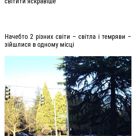
світити яскравіше
Начебто 2 різних світи – світла і темряви –
зійшлися в одному місці