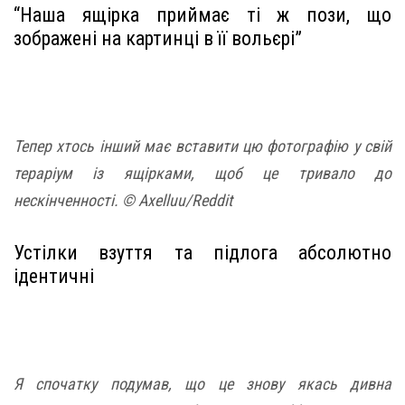
“Наша ящірка приймає ті ж пози, що
зображені на картинці в її вольєрі”
Тепер хтось інший має вставити цю фотографію у свій
тераріум із ящірками, щоб це тривало до
нескінченності. © Axelluu/Reddit
Устілки взуття та підлога абсолютно
ідентичні
Я спочатку подумав, що це знову якась дивна