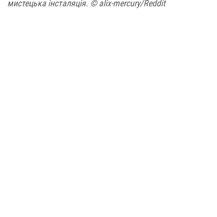
мистецька інсталяція. © alix-mercury/Reddit