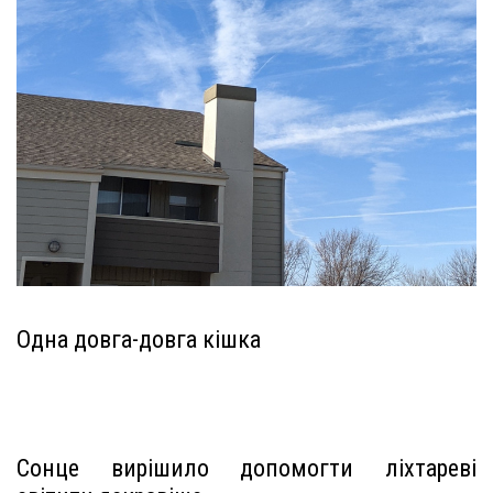
Одна довга-довга кішка
Сонце вирішило допомогти ліхтареві