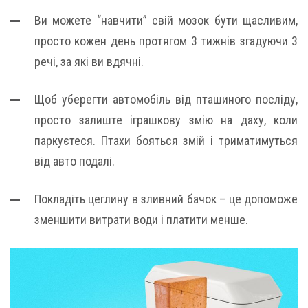
Ви можете “навчити” свій мозок бути щасливим,
просто кожен день протягом 3 тижнів згадуючи 3
речі, за які ви вдячні.
Щоб уберегти автомобіль від пташиного посліду,
просто залиште іграшкову змію на даху, коли
паркуєтеся. Птахи бояться змій і триматимуться
від авто подалі.
Покладіть цеглину в зливний бачок – це допоможе
зменшити витрати води і платити менше.