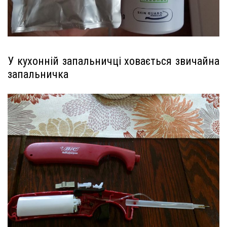
У кухонній запальничці ховається звичайна
запальничка