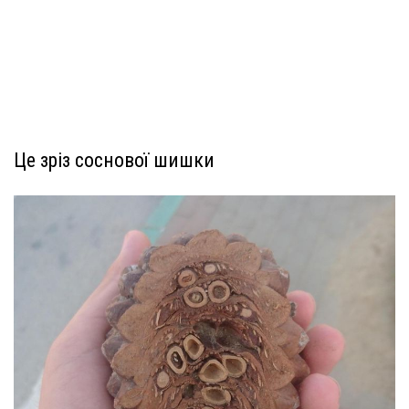
Це зріз соснової шишки