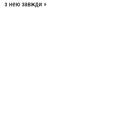
з нею завжди »