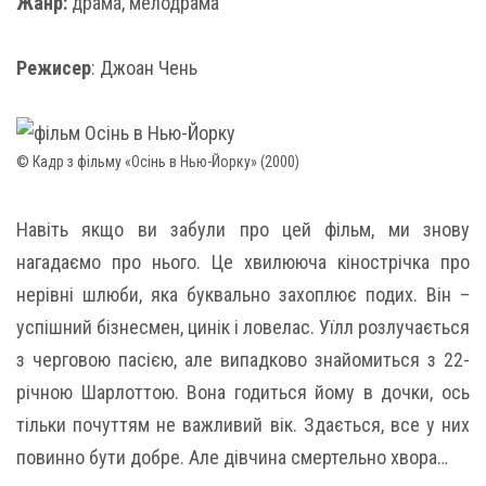
Жанр:
драма, мелодрама
Режисер
: Джоан Чень
© Кадр з фільму «Осінь в Нью-Йорку» (2000)
Навіть якщо ви забули про цей фільм, ми знову
нагадаємо про нього. Це хвилююча кінострічка про
нерівні шлюби, яка буквально захоплює подих. Він –
успішний бізнесмен, цинік і ловелас. Уїлл розлучається
з черговою пасією, але випадково знайомиться з 22-
річною Шарлоттою. Вона годиться йому в дочки, ось
тільки почуттям не важливий вік. Здається, все у них
повинно бути добре. Але дівчина смертельно хвора…