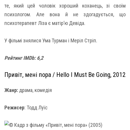
те, який цей чоловік хороший коханець, зі своїм
психологом. Але вона й не здогадується, що
психотерапевт Ліза є матір’ю Девіда.
У фільмі знялися Ума Турман і Меріл Стріп.
Рейтинг
IMDb: 6,2
Привіт, мені пора / Hello I Must Be Going, 2012
Жанр:
драма, комедія
Режисер
: Тодд Луїс