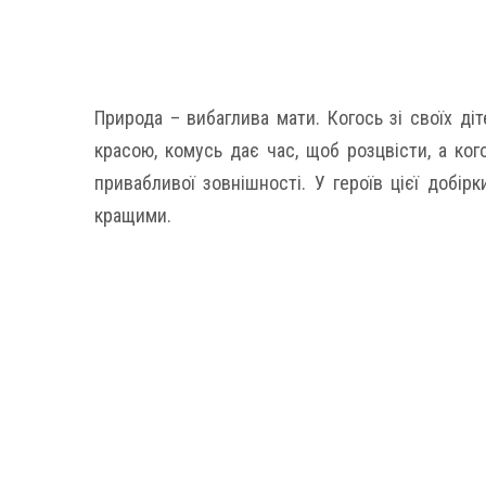
Природа – вибаглива мати. Когось зі своїх д
красою, комусь дає час, щоб розцвісти, а ког
привабливої ​​зовнішності. У героїв цієї добір
кращими.