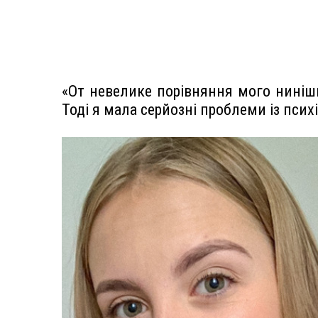
«От невелике порівняння мого нинішн
Тоді я мала серйозні проблеми із пси