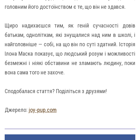
головним його достоїнством є те, що він не здався.
Щиро надихаєшся тим, як геній сучасності довів
батькам, одноліткам, які знущалися над ним в школі, і
найголовніше — собі, на що він по суті здатний. Історія
Ілона Маска показує, що людський розум і можливості
безмежні і ніякі обставини не зламають людину, поки
вона сама того не захоче.
Сподобалася стаття? Поділіться з друзями!
Джерело:
joy-pup.com