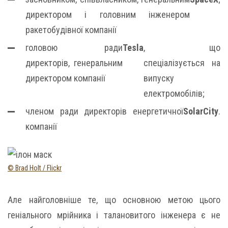
директором і головним інженером
ракетобудівної компанії
головою ради
Tesla
, що
директорів, генеральним
спеціалізується на
директором компанії
випуску
електромобілів;
членом ради директорів енергетичної
SolarCity
.
компанії
© Brad Holt / Flickr
Але найголовніше те, що основною метою цього
геніального мрійника і талановитого інженера є не