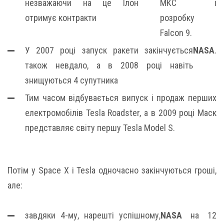
незважаючи на це Ілон
МКС і
отримує контракти
розробку
Falcon 9.
У 2007 році запуск ракети закінчується
NASA
.
також невдало, а в 2008 році навіть
знищуються 4 супутника
Тим часом відбувається випуск і продаж перших
електромобілів Tesla Roadster, а в 2009 році Маск
представляє світу першу Tesla Model S.
Потім у Space X і Tesla одночасно закінчуються гроші,
але:
завдяки 4-му, нарешті успішному,
NASA
на 12