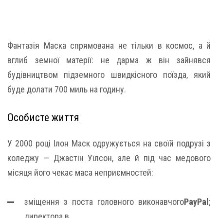
Фантазія Маска спрямована не тільки в космос, а й
вглиб земної матерії: не дарма ж він зайнявся
будівництвом підземного швидкісного поїзда, який
буде долати 700 миль на годину.
Особисте життя
У 2000 році Ілон Маск одружується на своїй подрузі з
коледжу — Джастін Уїлсон, але й під час медового
місяця його чекає маса неприємностей:
зміщення з поста головного виконавчого
PayPal
;
директора в