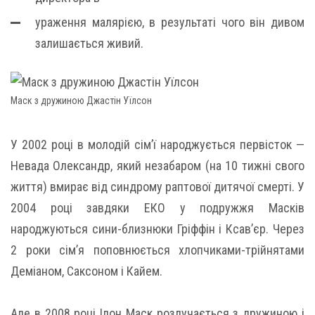
ураження малярією, в результаті чого він дивом
залишається живий.
Маск з дружиною Джастін Уїлсон
У 2002 році в молодій сім’ї народжується первісток —
Невада Олександр, який незабаром (на 10 тижні свого
життя) вмирає від синдрому раптової дитячої смерті. У
2004 році завдяки ЕКО у подружжя Масків
народжуються сини-близнюки Гріффін і Ксав’єр. Через
2 роки сім’я поповнюється хлопчиками-трійнятами
Деміаном, Саксоном і Кайем.
Але в 2008 році Ілон Маск розлучається з дружиною і