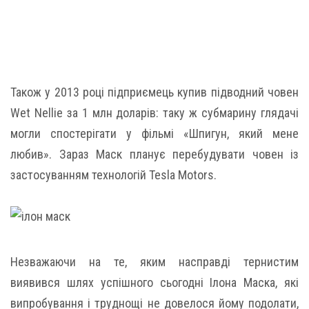
Також у 2013 році підприємець купив підводний човен
Wet Nellie за 1 млн доларів: таку ж субмарину глядачі
могли спостерігати у фільмі «Шпигун, який мене
любив». Зараз Маск планує перебудувати човен із
застосуванням технологій Tesla Motors.
Незважаючи на те, яким насправді тернистим
виявився шлях успішного сьогодні Ілона Маска, які
випробування і труднощі не довелося йому подолати,