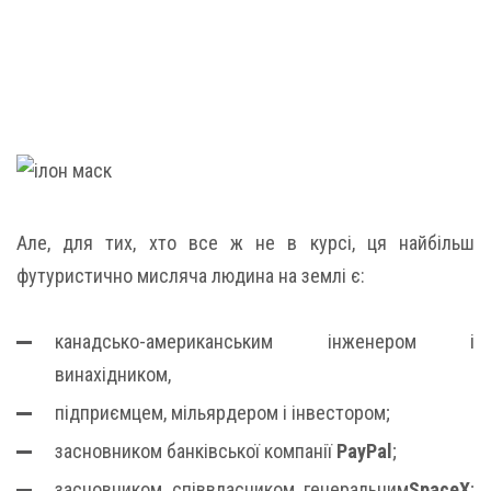
Але, для тих, хто все ж не в курсі, ця найбільш
футуристично мисляча людина на землі є:
канадсько-американським інженером і
винахідником,
підприємцем, мільярдером і інвестором;
засновником банківської компанії
PayPal
;
засновником, співвласником, генеральним
SpaceX
;