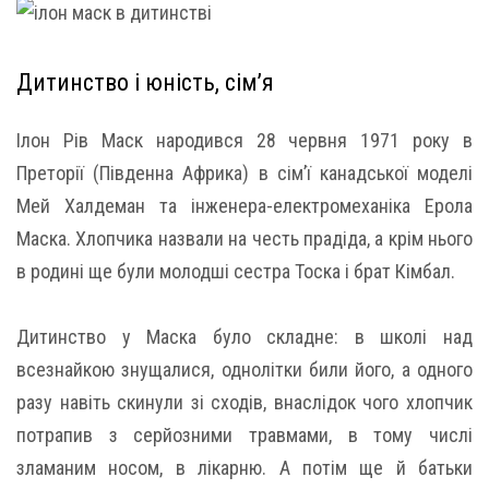
Дитинство і юність, сім’я
Ілон Рів Маск народився 28 червня 1971 року в
Преторії (Південна Африка) в сім’ї канадської моделі
Мей Халдеман та інженера-електромеханіка Ерола
Маска. Хлопчика назвали на честь прадіда, а крім нього
в родині ще були молодші сестра Тоска і брат Кімбал.
Дитинство у Маска було складне: в школі над
всезнайкою знущалися, однолітки били його, а одного
разу навіть скинули зі сходів, внаслідок чого хлопчик
потрапив з серйозними травмами, в тому числі
зламаним носом, в лікарню. А потім ще й батьки