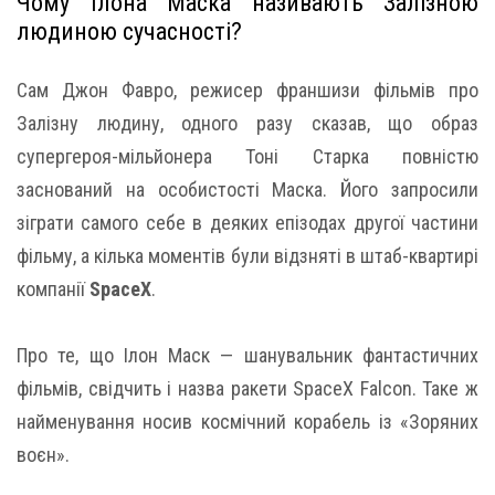
Чому Ілона Маска називають Залізною
людиною сучасності?
Сам Джон Фавро, режисер франшизи фільмів про
Залізну людину, одного разу сказав, що образ
супергероя-мільйонера Тоні Старка повністю
заснований на особистості Маска. Його запросили
зіграти самого себе в деяких епізодах другої частини
фільму, а кілька моментів були відзняті в штаб-квартирі
компанії
SpaceX
.
Про те, що Ілон Маск — шанувальник фантастичних
фільмів, свідчить і назва ракети SpaceX Falcon. Таке ж
найменування носив космічний корабель із «Зоряних
воєн».