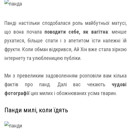
Панді настільки сподобалася роль майбутньої матусі,
що вона почала
поводити себе, як вагітна
: менше
рухатися, більше спати і з апетитом їсти належні їй
фрукти. Коли обман відкрився, Ай Хін вже стала зіркою
інтернету та улюбленицею публіки.
Ми з превеликим задоволенням розповіли вам кілька
фактів про панд. Далі вас чекають
чудові
фотографії
цих милих і обожнюваних усіма тварин.
Панди милі, коли їдять