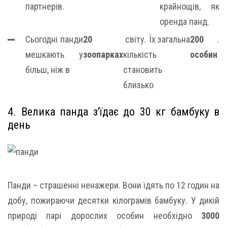
партнерів.
крайнощів, як
оренда панд.
Сьогодні панди
20
світу. Їх загальна
200
.
мешкають у
зоопарках
кількість
особин
більш, ніж в
становить
близько
4. Велика панда з’їдає до 30 кг бамбуку в
день
Панди – страшенні ненажери. Вони їдять по 12 годин на
добу, пожираючи десятки кілограмів бамбуку. У дикій
природі парі дорослих особин необхідно
3000