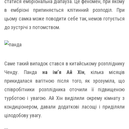
статися ембріональна діапауза. Це феномен, при якому
в ембріоні припиняється клітинний розподіл. При
цьому самка може поводити себе так, немов готується
до зустрічі з потомством.
Саме такий випадок стався в китайському розпліднику
Ченду. Панда
на ім’я Ай Хін
, кілька місяців
прикидалася вагітною після того, як зрозуміла, що
співробітники розплідника оточили її підвищеною
турботою і увагою. Ай Хін виділили окрему кімнату з
кондиціонером, давали додаткові ласощі і приділяли
цілодобову увагу.