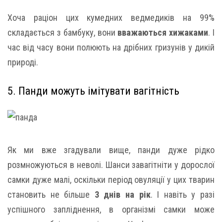
Хоча раціон цих кумедних ведмедиків на 99%
складається з бамбуку, вони
вважаються хижаками
. І
час від часу вони полюють на дрібних гризунів у дикій
природі.
5. Панди можуть імітувати вагітність
Як ми вже згадували вище, панди дуже рідко
розмножуються в неволі. Шанси завагітніти у дорослої
самки дуже малі, оскільки період овуляції у цих тварин
становить не більше
3 днів на рік
. І навіть у разі
успішного запліднення, в організмі самки може