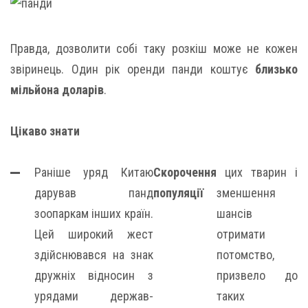
Правда, дозволити собі таку розкіш може не кожен
звіринець. Один рік оренди панди коштує
близько
мільйона доларів
.
Цікаво знати
Раніше уряд Китаю
Скорочення
цих тварин і
дарував панд
популяції
зменшення
зоопаркам інших країн.
шансів
Цей широкий жест
отримати
здійснювався на знак
потомство,
дружніх відносин з
призвело до
урядами держав-
таких