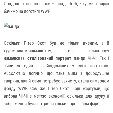
Лондонського зоопарку – панді Чі-Чі, яку ми і зараз
бачимо на логотипі WWF.
Оскільки Пітер Скот був не тільки вченим, а й
художником-анімалістом, він власноруч
намалював
стилізований портрет
панди Чі-Чі. Так і
з’явився один з найвідоміших у світі логотипів.
Абсолютно логічно, що така мила і добродушне
тварина, яка й сама потребує захисту, стала символом
фонду WWF. Сам же Пітер Скот іноді жартував, що
вибрав Чі-Чі з метою економії, оскільки для друку її
зображення була потрібна тільки чорна і біла фарба.