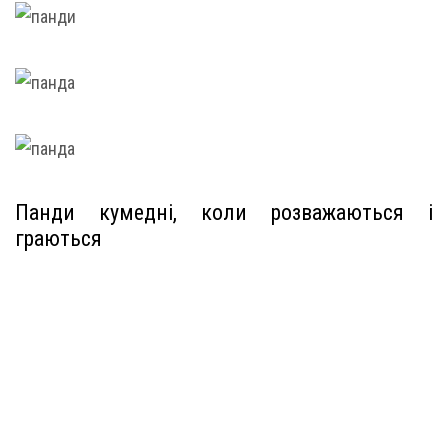
Панди кумедні, коли розважаються і
граються