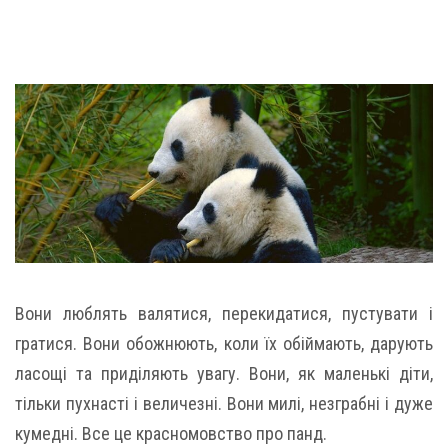
Вони люблять валятися, перекидатися, пустувати і
гратися. Вони обожнюють, коли їх обіймають, дарують
ласощі та приділяють увагу. Вони, як маленькі діти,
тільки пухнасті і величезні. Вони милі, незграбні і дуже
кумедні. Все це красномовство про панд.