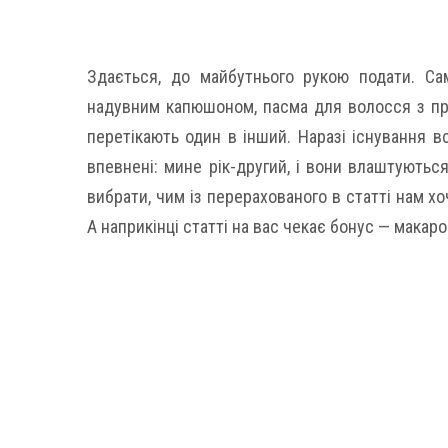
Здається, до майбутнього рукою подати. Са
надувним капюшоном, пасма для волосся з пр
перетікають один в інший. Наразі існування в
впевнені: мине рік-другий, і вони влаштуються
вибрати, чим із перерахованого в статті нам х
А наприкінці статті на вас чекає бонус — макар