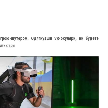
 грою-шутером. Одягнувши VR-окуляри, ви будете
сник гри