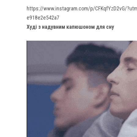
https://www.instagram.com/p/CFKqfYzD2vG/?ut
e918e2e542a7
Худі з надувним капюшоном для сну