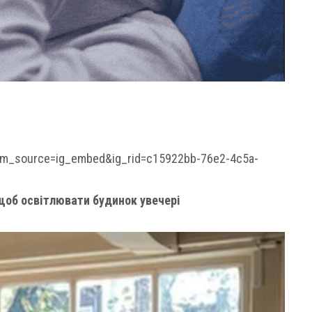
tm_source=ig_embed&ig_rid=c15922bb-76e2-4c5a-
щоб освітлювати будинок увечері