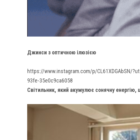
Джинси з оптичною ілюзією
https://www.instagram.com/p/CL61XDGAbSN/?u
93fe-35e0c9ca6058
Світильник, який акумулює сонячну енергію, 