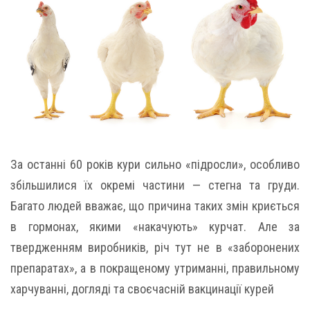
За останні 60 років кури сильно «підросли», особливо
збільшилися їх окремі частини — стегна та груди.
Багато людей вважає, що причина таких змін криється
в гормонах, якими «накачують» курчат. Але за
твердженням виробників, річ тут не в «заборонених
препаратах», а в покращеному утриманні, правильному
харчуванні, догляді та своєчасній вакцинації курей