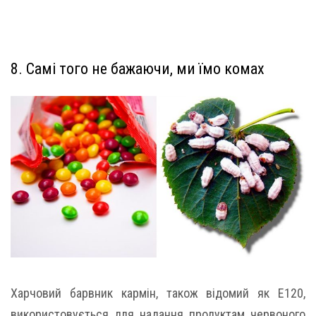
8. Самі того не бажаючи, ми їмо комах
Харчовий барвник кармін, також відомий як E120,
використовується для надання продуктам червоного