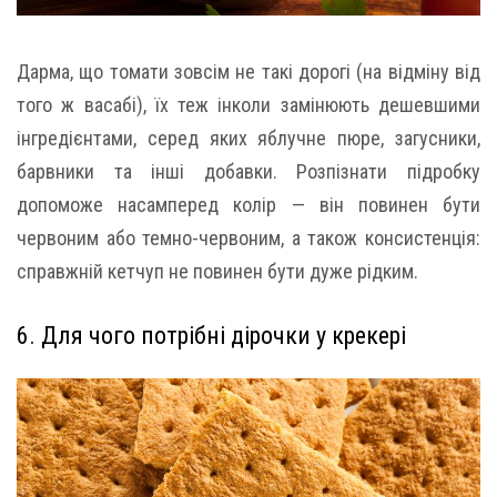
Дарма, що томати зовсім не такі дорогі (на відміну від
того ж васабі), їх теж інколи замінюють дешевшими
інгредієнтами, серед яких яблучне пюре, загусники,
барвники та інші добавки. Розпізнати підробку
допоможе насамперед колір — він повинен бути
червоним або темно-червоним, а також консистенція:
справжній кетчуп не повинен бути дуже рідким.
6. Для чого потрібні дірочки у крекері