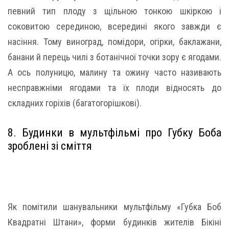
певний тип плоду з щільною тонкою шкіркою і
соковитою серединою, всередині якого завжди є
насіння. Тому виноград, помідори, огірки, баклажани,
банани й перець чилі з ботанічної точки зору є ягодами.
А ось полуницю, малину та ожину часто називають
несправжніми ягодами та їх плоди відносять до
складних горіхів (багатогорішкові).
8. Будинки в мультфільмі про Губку Боба
зроблені зі сміття
Як помітили шанувальники мультфільму «Губка Боб
Квадратні Штани», форми будинків жителів Бікіні