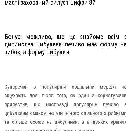
масті захований силует цифри 8?
Бонус: можливо, що це знайоме всім з
дитинства цибулеве печиво має форму не
рибок, а форму цибулин
Суперечки в популярній соціальній мережі не
вщухають досі після того, як один з користувачів
припустив, що насправді популярне печиво з
цибулевим смаком не має нічого спільного з рибками
та більше схоже на цибулинки, а в деяких країнах
називається просто цибулевим печивом.