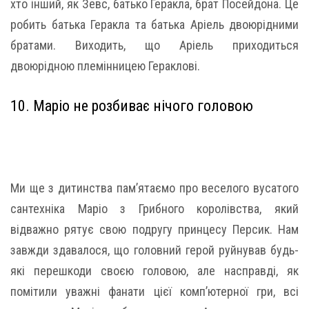
хто інший, як Зевс, батько Геракла, брат Посейдона. Це
робить батька Геракла та батька Аріель двоюрідними
братами. Виходить, що Аріель приходиться
двоюрідною племінницею Гераклові.
10. Маріо не розбиває нічого головою
Ми ще з дитинства пам’ятаємо про веселого вусатого
сантехніка Маріо з Грибного королівства, який
відважно рятує свою подругу принцесу Персик. Нам
завжди здавалося, що головний герой руйнував будь-
які перешкоди своєю головою, але насправді, як
помітили уважні фанати цієї комп’ютерної гри, всі