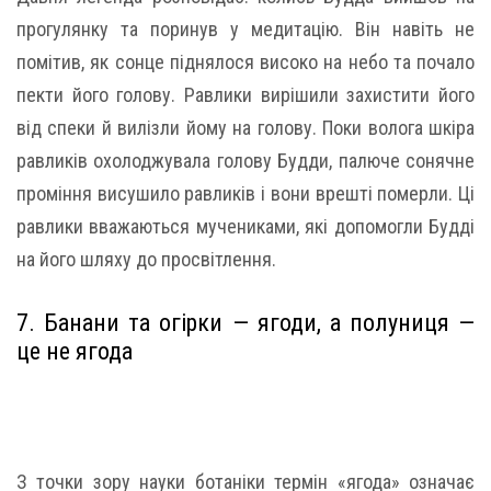
прогулянку та поринув у медитацію. Він навіть не
помітив, як сонце піднялося високо на небо та почало
пекти його голову. Равлики вирішили захистити його
від спеки й вилізли йому на голову. Поки волога шкіра
равликів охолоджувала голову Будди, палюче сонячне
проміння висушило равликів і вони врешті померли. Ці
равлики вважаються мучениками, які допомогли Будді
на його шляху до просвітлення.
7. Банани та огірки — ягоди, а полуниця —
це не ягода
З точки зору науки ботаніки термін «ягода» означає