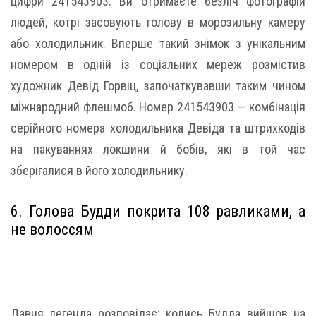
цифри 241543903. Ви отримаєте безліч фотографій
людей, котрі засовують голову в морозильну камеру
або холодильник. Вперше такий знімок з унікальним
номером в одній із соціальних мереж розмістив
художник Девід Горвіц, започаткувавши таким чином
міжнародний флешмоб. Номер 241543903 — комбінація
серійного номера холодильника Девіда та штрихкодів
на пакуваннях локшини й бобів, які в той час
зберігалися в його холодильнику.
6. Голова Будди покрита 108 равликами, а
не волоссям
Давня легенда розповідає: колись Будда вийшов на