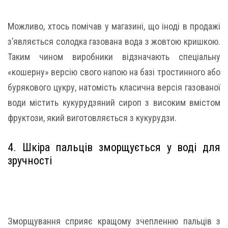
Можливо, хтось помічав у магазині, що іноді в продажі
з’являється солодка газована вода з жовтою кришкою.
Таким чином виробники відзначають спеціальну
«кошерну» версію свого напою на базі тростинного або
бурякового цукру, натомість класична версія газованої
води містить кукурудзяний сироп з високим вмістом
фруктози, який виготовляється з кукурудзи.
4. Шкіра пальців зморщується у воді для
зручності
Зморщування сприяє кращому зчепленню пальців з