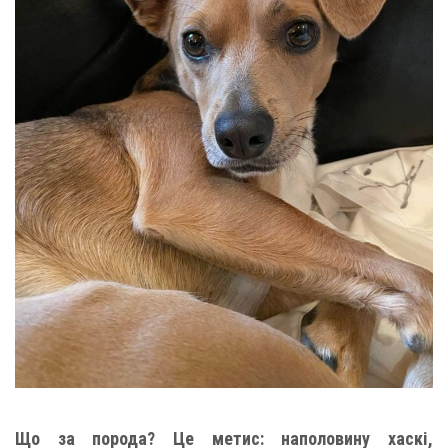
Що за порода? Це метис: наполовину хаскі,