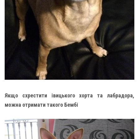
Якщо схрестити івицького хорта та лабрадора,
можна отримати такого Бембі