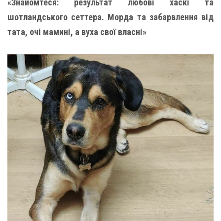
«Знайомтеся: результат любові хаскі та
шотландського сеттера. Морда та забарвлення від
тата, очі мамині, а вуха свої власні»