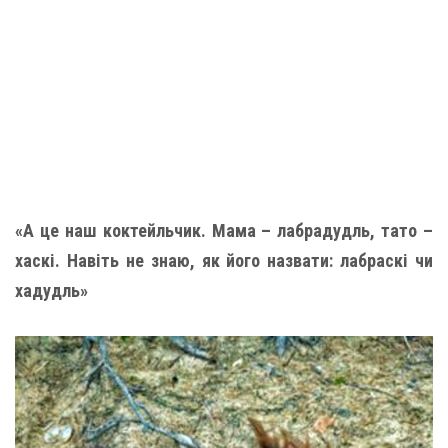
«А це наш коктейльчик. Мама – лабрадудль, тато –
хаскі. Навіть не знаю, як його назвати: лабраскі чи
хадудль»