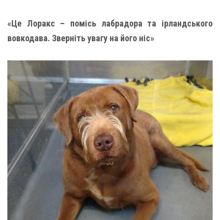
«Це Лоракс – помісь лабрадора та ірландського
вовкодава. Зверніть увагу на його ніс»