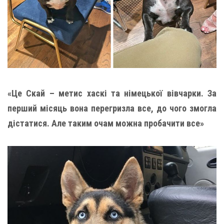
«Це Скай – метис хаскі та німецької вівчарки. За
перший місяць вона перегризла все, до чого змогла
дістатися. Але таким очам можна пробачити все»