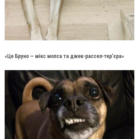
«Це Бруно — мікс мопса та джек-рассел-тер’єра»