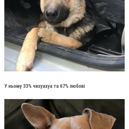
У ньому 33% чихуахуа та 67% любові