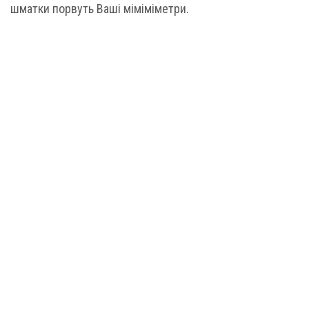
шматки порвуть Ваші міміміметри.