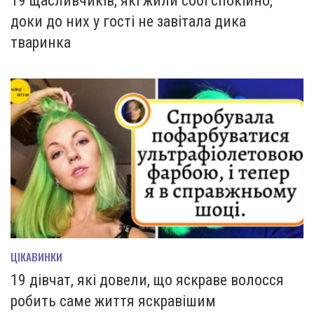
19 щасливчиків, які жили собі спокійно,
доки до них у гості не завітала дика
тваринка
ЦІКАВИНКИ
19 дівчат, які довели, що яскраве волосся
робить саме життя яскравішим