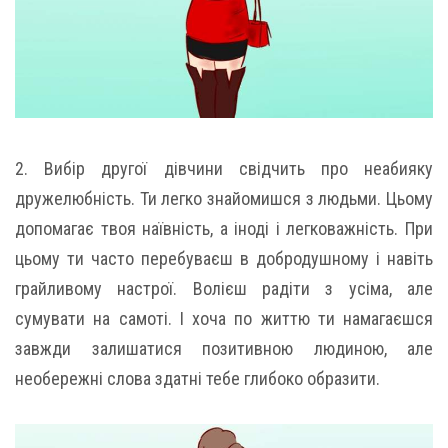
2. Вибір другої дівчини свідчить про неабияку
дружелюбність. Ти легко знайомишся з людьми. Цьому
допомагає твоя наївність, а іноді і легковажність. При
цьому ти часто перебуваєш в добродушному і навіть
грайливому настрої. Волієш радіти з усіма, але
сумувати на самоті. І хоча по життю ти намагаєшся
завжди залишатися позитивною людиною, але
необережні слова здатні тебе глибоко образити.