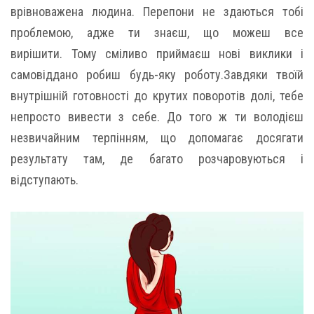
врівноважена людина. Перепони не здаються тобі
проблемою, адже ти знаєш, що можеш все
вирішити. Тому сміливо приймаєш нові виклики і
самовіддано робиш будь-яку роботу.Завдяки твоїй
внутрішній готовності до крутих поворотів долі, тебе
непросто вивести з себе. До того ж ти володієш
незвичайним терпінням, що допомагає досягати
результату там, де багато розчаровуються і
відступають.