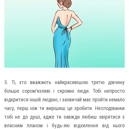
3. Ті, хто вважають найкрасивішою третю дівчину
більше сором’язливі і скромні люди. Тобі непросто
відкритися іншій людині, і зазвичай має пройти немало
часу, перш ніж ти вирішиш це зробити. Несподіванки
тобі не до душі, адже ти завжди любиш звірятися з
власним планом і будь-які відхилення від нього