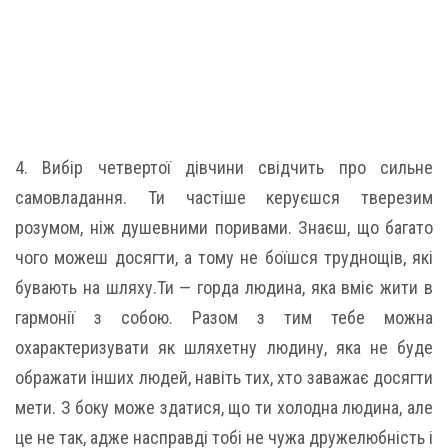
4. Вибір четвертої дівчини свідчить про сильне
самовладання. Ти частіше керуєшся тверезим
розумом, ніж душевними поривами. Знаєш, що багато
чого можеш досягти, а тому не боїшся труднощів, які
бувають на шляху.Ти — горда людина, яка вміє жити в
гармонії з собою. Разом з тим тебе можна
охарактеризувати як шляхетну людину, яка не буде
ображати інших людей, навіть тих, хто заважає досягти
мети. З боку може здатися, що ти холодна людина, але
це не так, адже насправді тобі не чужа дружелюбність і