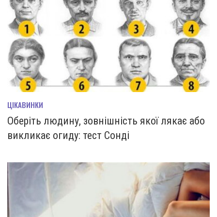
ЦІКАВИНКИ
Оберіть людину, зовнішність якої лякає або
викликає огиду: тест Сонді