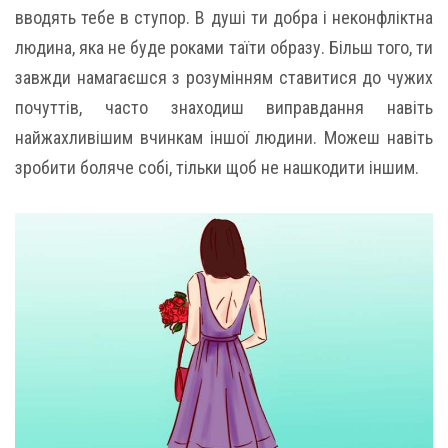
вводять тебе в ступор. В душі ти добра і неконфліктна
людина, яка не буде роками таїти образу. Більш того, ти
завжди намагаєшся з розумінням ставитися до чужих
почуттів, часто знаходиш виправдання навіть
найжахливішим вчинкам іншої людини. Можеш навіть
зробити боляче собі, тільки щоб не нашкодити іншим.