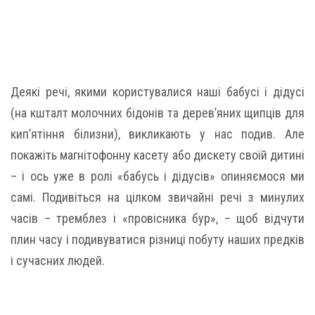
Деякі речі, якими користувалися наші бабусі і дідусі
(на кшталт молочних бідонів та дерев’яних щипців для
кип’ятіння білизни), викликають у нас подив. Але
покажіть магнітофонну касету або дискету своїй дитині
– і ось уже в ролі «бабусь і дідусів» опиняємося ми
самі. Подивіться на цілком звичайні речі з минулих
часів – тремблез і «провісника бур», – щоб відчути
плин часу і подивуватися різниці побуту наших предків
і сучасних людей.