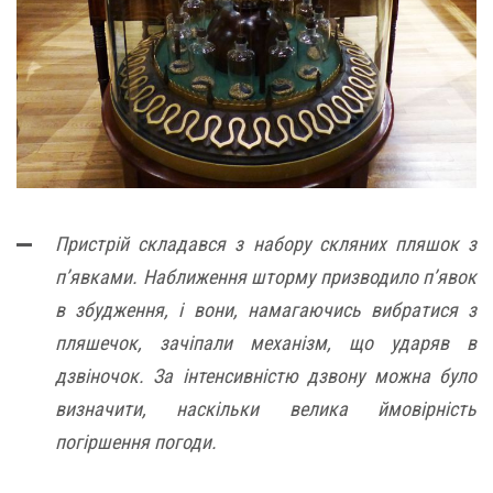
Пристрій складався з набору скляних пляшок з
п’явками. Наближення шторму призводило п’явок
в збудження, і вони, намагаючись вибратися з
пляшечок, зачіпали механізм, що ударяв в
дзвіночок. За інтенсивністю дзвону можна було
визначити, наскільки велика ймовірність
погіршення погоди.