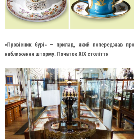
«Провісник бурі» – прилад, який попереджав про
наближення шторму. Початок XIX століття