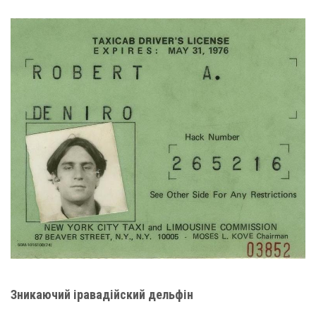
Зникаючий іравадійский дельфін