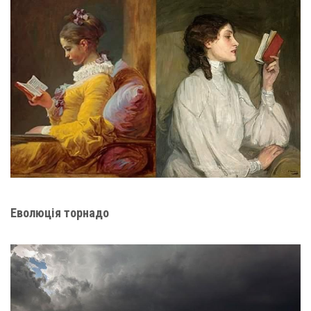
Еволюція торнадо