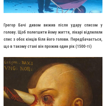
Грегор Бачі дивом вижив після удару списом у
голову. Щоб полегшити йому життя, лікарі відпиляли
спис з обох кінців біля його голови. Передбачається,
що в такому стані він прожив один рік (1500-ті)