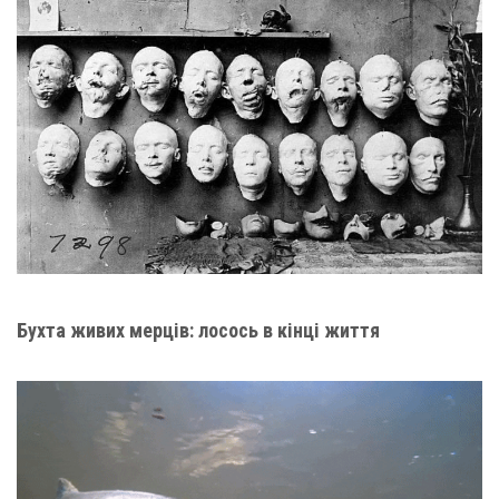
Бухта живих мерців: лосось в кінці життя