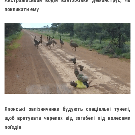
Австралійський водій вантажівки демонструє, як
покликати ему
Японські залізничники будують спеціальні тунелі,
щоб врятувати черепах від загибелі під колесами
поїздів