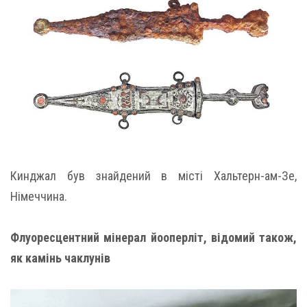
Кинджал був знайдений в місті Хальтерн-ам-Зе,
Німеччина.
Флуоресцентний мінерал йооперліт, відомий також,
як камінь чаклунів