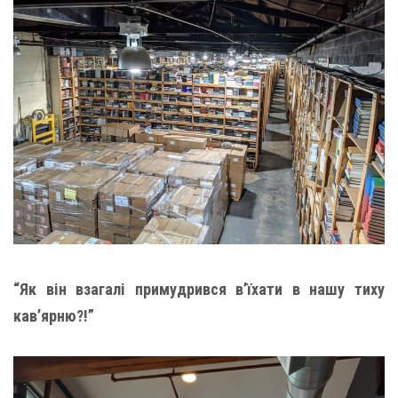
“Як він взагалі примудрився в’їхати в нашу тиху
кав’ярню?!”