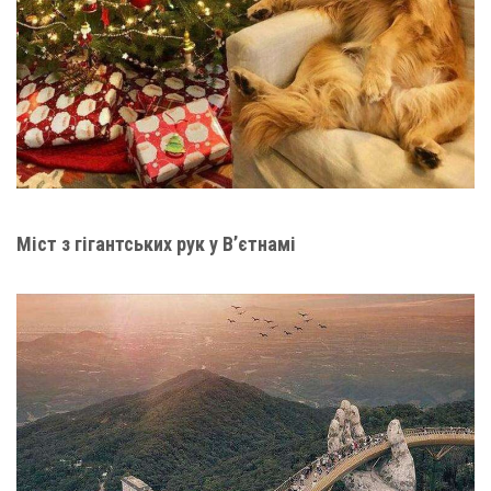
Міст з гігантських рук у В’єтнамі