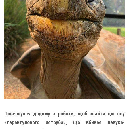
Повернувся додому з роботи, щоб знайти цю осу
«тарантулового яструба», що вбиває павука-