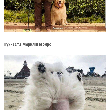
Пухнаста Мерилін Монрo