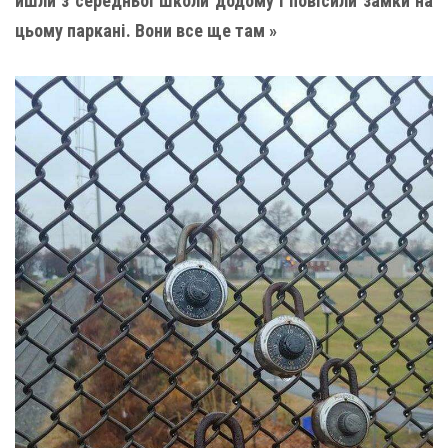
йшли з середньої школи додому і повісили замки на
цьому паркані. Вони все ще там »