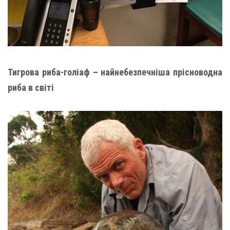
Тигрова риба-голіаф – найнебезпечніша прісноводна
риба в світі