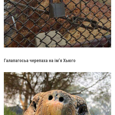
Галапагосьа черепаха на ім’я Хьюго