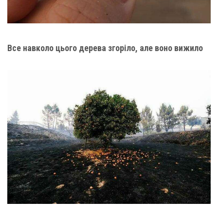
Все навколо цього дерева згоріло, але воно вижило