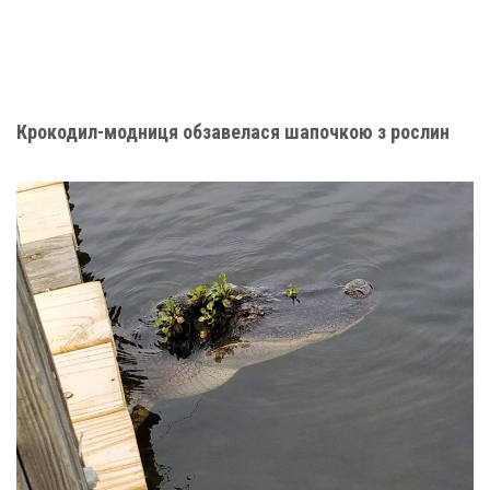
Крокодил-модниця обзавелася шапочкою з рослин