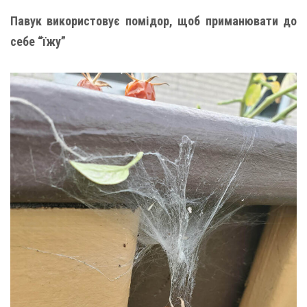
Павук використовує помідор, щоб приманювати до
себе “їжу”