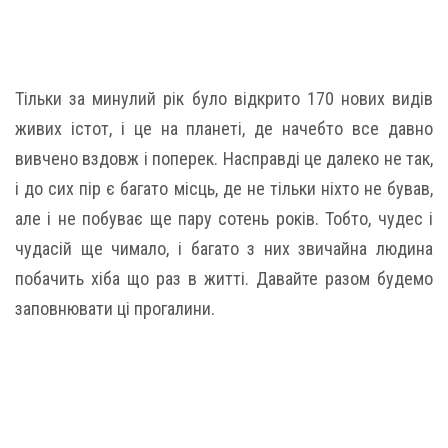
Тільки за минулий рік було відкрито 170 нових видів
живих істот, і це на планеті, де начебто все давно
вивчено вздовж і поперек. Насправді це далеко не так,
і до сих пір є багато місць, де не тільки ніхто не бував,
але і не побуває ще пару сотень років. Тобто, чудес і
чудасій ще чимало, і багато з них звичайна людина
побачить хіба що раз в житті. Давайте разом будемо
заповнювати ці прогалини.