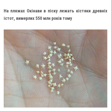
На пляжах Окінави в піску лежать кістяки древніх
істот, вимерлих 550 млн років тому