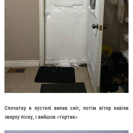
Спочатку в пустелі випав сніг, потім вітер навіяв
зверху піску, і вийшов «тортик»