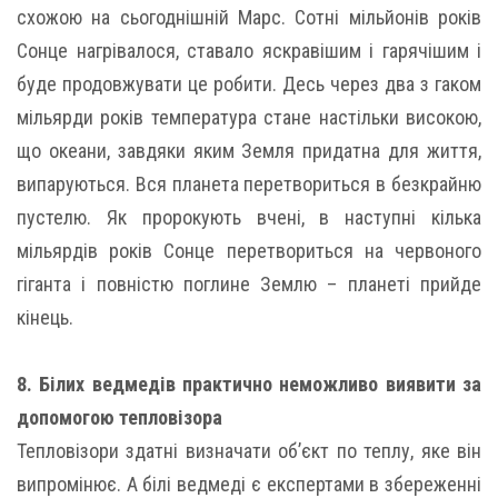
схожою на сьогоднішній Марс. Сотні мільйонів років
Сонце нагрівалося, ставало яскравішим і гарячішим і
буде продовжувати це робити. Десь через два з гаком
мільярди років температура стане настільки високою,
що океани, завдяки яким Земля придатна для життя,
випаруються. Вся планета перетвориться в безкрайню
пустелю. Як пророкують вчені, в наступні кілька
мільярдів років Сонце перетвориться на червоного
гіганта і повністю поглине Землю – планеті прийде
кінець.
8. Білих ведмедів практично неможливо виявити за
допомогою тепловізора
Тепловізори здатні визначати об’єкт по теплу, яке він
випромінює. А білі ведмеді є експертами в збереженні