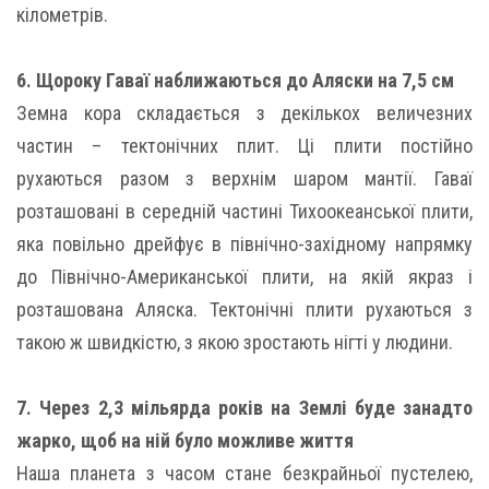
кілометрів.
6. Щороку Гаваї наближаються до Аляски на 7,5 см
Земна кора складається з декількох величезних
частин – тектонічних плит. Ці плити постійно
рухаються разом з верхнім шаром мантії. Гаваї
розташовані в середній частині Тихоокеанської плити,
яка повільно дрейфує в північно-західному напрямку
до Північно-Американської плити, на якій якраз і
розташована Аляска. Тектонічні плити рухаються з
такою ж швидкістю, з якою зростають нігті у людини.
7. Через 2,3 мільярда років на Землі буде занадто
жарко, щоб на ній було можливе життя
Наша планета з часом стане безкрайньої пустелею,