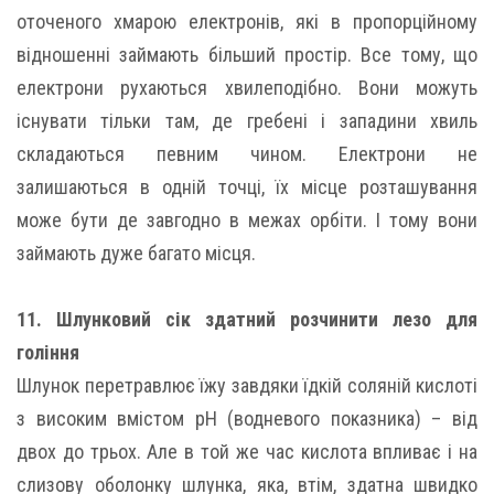
оточеного хмарою електронів, які в пропорційному
відношенні займають більший простір. Все тому, що
електрони рухаються хвилеподібно. Вони можуть
існувати тільки там, де гребені і западини хвиль
складаються певним чином. Електрони не
залишаються в одній точці, їх місце розташування
може бути де завгодно в межах орбіти. І тому вони
займають дуже багато місця.
11. Шлунковий сік здатний розчинити лезо для
гоління
Шлунок перетравлює їжу завдяки їдкій соляній кислоті
з високим вмістом pH (водневого показника) – від
двох до трьох. Але в той же час кислота впливає і на
слизову оболонку шлунка, яка, втім, здатна швидко