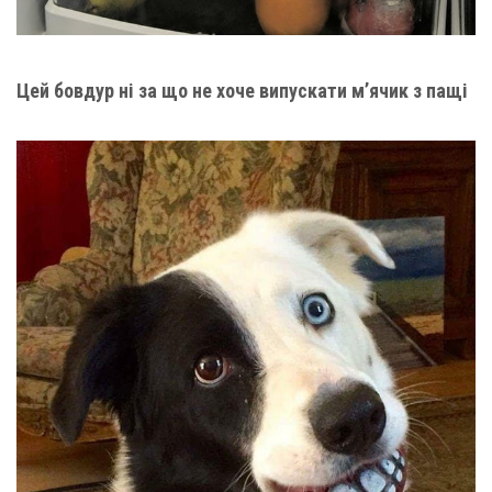
Цей бовдур ні за що не хоче випускати м’ячик з пащі