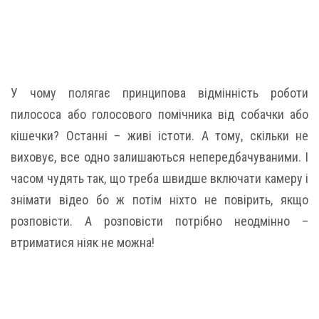
У чому полягає принципова відмінність роботи
пилососа або голосового помічника від собачки або
кішечки? Останні – живі істоти. А тому, скільки не
виховує, все одно залишаються непередбачуваними. І
часом чудять так, що треба швидше включати камеру і
знімати відео бо ж потім ніхто не повірить, якщо
розповісти. А розповісти потрібно неодмінно –
втриматися ніяк не можна!