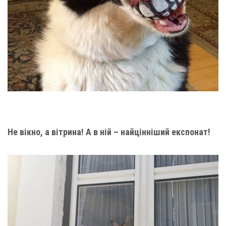
Не вікно, а вітрина! А в ній – найцінніший експонат!