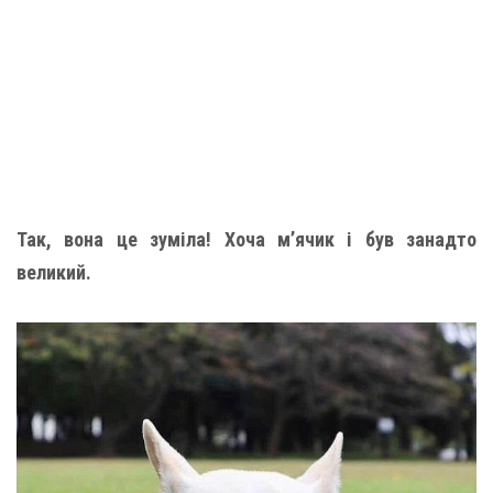
Так, вона це зуміла! Хоча м’ячик і був занадто
великий.