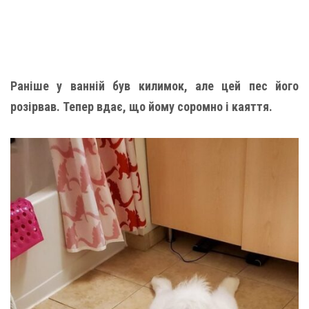
Раніше у ванній був килимок, але цей пес його
розірвав. Тепер вдає, що йому соромно і каяття.