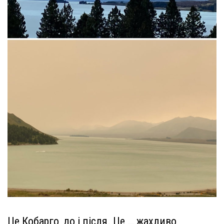
Це Кобарго, до і після. Це … жахливо