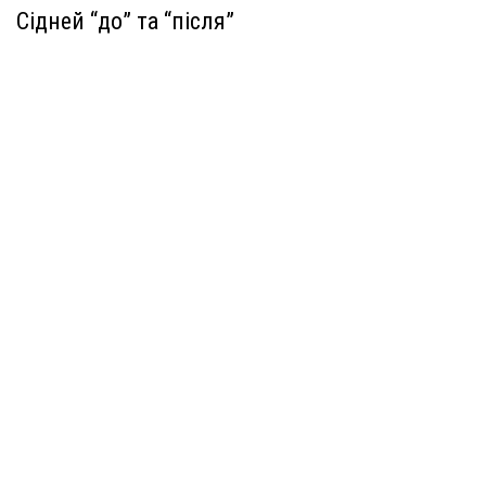
Сідней “до” та “після”