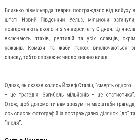
Близько півмільярда тварин постраждало від вибуху в
штаті Новий Південний Уельс, мільйони загинули,
повідомляють екологи з університету Сіднея. Ці числа
включають птахів, рептилій та усіх ссавців, окрім
кажанів. Комахи та жаби також виключаються зі
списку, тобто справжнє число значно вище.
Однак, як сказав колись Йозеф Сталін, “смерть одного …
– це трагедія. Загибель мільйонів – це статистика”.
Отож, щоб допомогти вам зрозуміти масштаби трагедії,
ось список фотографій із постраждалих ділянок “до” та
“після”.