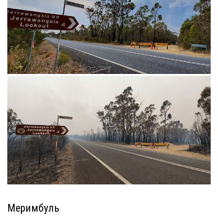
Меримбуль