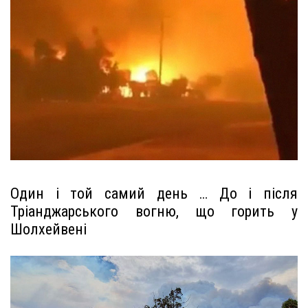
Один і той самий день … До і після
Тріанджарського вогню, що горить у
Шолхейвені