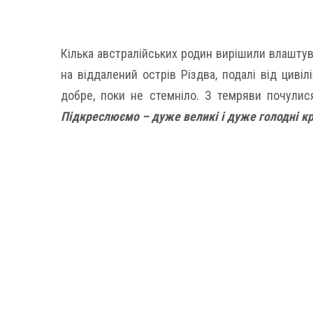
Кілька австралійських родин вирішили влаштув
на віддалений острів Різдва, подалі від цивіл
добре, поки не стемніло. З темряви почулис
Підкреслюємо – дуже великі і дуже голодні кр