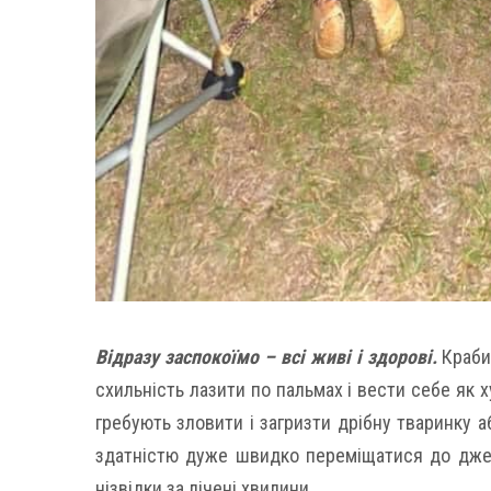
Відразу заспокоїмо – всі живі і здорові.
Краби
схильність лазити по пальмах і вести себе як 
гребують зловити і загризти дрібну тваринку а
здатністю дуже швидко переміщатися до джере
нізвідки за лічені хвилини.