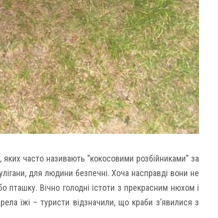
, яких часто називають “кокосовими розбійниками” за
хулігани, для людини безпечні. Хоча насправді вони не
бо пташку. Вічно голодні істоти з прекрасним нюхом і
ла їжі – туристи відзначили, що краби з’явилися з