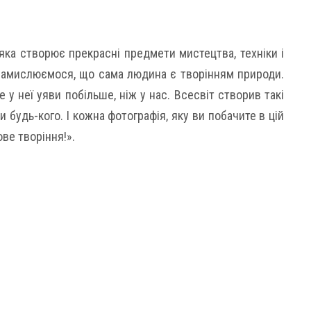
ка створює прекрасні предмети мистецтва, техніки і
 замислюємося, що сама людина є творінням природи.
е у неї уяви побільше, ніж у нас. Всесвіт створив такі
ти будь-кого. І кожна фотографія, яку ви побачите в цій
ове творіння!».