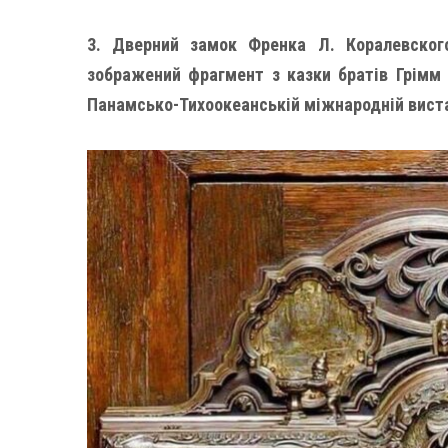
3. Дверний замок Френка Л. Коралевског
зображений фрагмент з казки братів Грімм «
Панамсько-Тихоокеанській міжнародній вистав