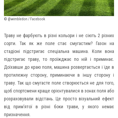
© @wimbledon / Facebook
Траву не фарбують в різні кольори і не сіють 2 різних
сорти. Так як же поле стає смугастим? Газон на
стадіоні підстригає спеціальна машина. Коли вона
підстригає траву, то проїжджає по ній і приминає.
Доїхавши до краю поля, машина розвертається і їде в
протилежну сторону, приминаючи в іншу сторону і
траву. Так що смугасте поле створюється не для того,
щоб спортсмени краще орієнтувалися в зонах поля або
розраховували відстань. Це просто візуальний ефект
від прим’ятої в різні боки трави, у якого немає
призначення.