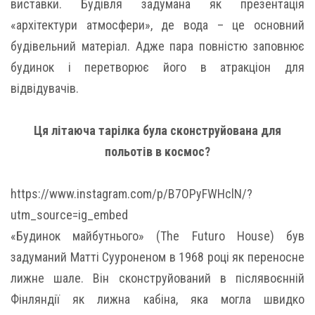
виставки. Будівля задумана як презентація
«архітектури атмосфери», де вода – це основний
будівельний матеріал. Адже пара повністю заповнює
будинок і перетворює його в атракціон для
відвідувачів.
Ця літаюча тарілка була сконструйована для
польотів в космос?
https://www.instagram.com/p/B7OPyFWHclN/?
utm_source=ig_embed
«Будинок майбутнього» (The Futurо House) був
задуманий Матті Сууроненом в 1968 році як переносне
лижне шале. Він сконструйований в післявоєнній
Фінляндії як лижна кабіна, яка могла швидко