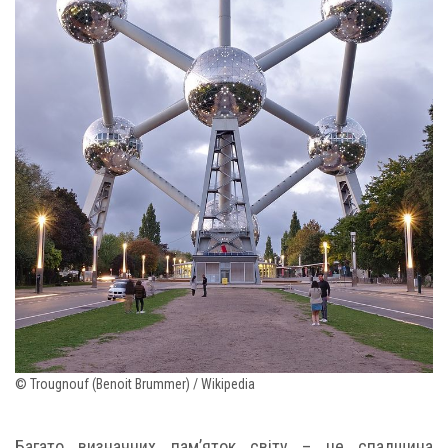
© Trougnouf (Benoit Brummer) / Wikipedia
Багато визначних пам’яток світу – це спадщина