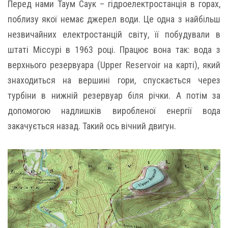
Перед нами Таум Саук – гідроелектростанція в горах,
поблизу якої немає джерел води. Це одна з найбільш
незвичайних електростанцій світу, її побудували в
штаті Міссурі в 1963 році. Працює вона так: вода з
верхнього резервуара (Upper Reservoir на карті), який
знаходиться на вершині гори, спускається через
турбіни в нижній резервуар біля річки. А потім за
допомогою надлишків виробленої енергії вода
закачується назад. Такий ось вічний двигун.