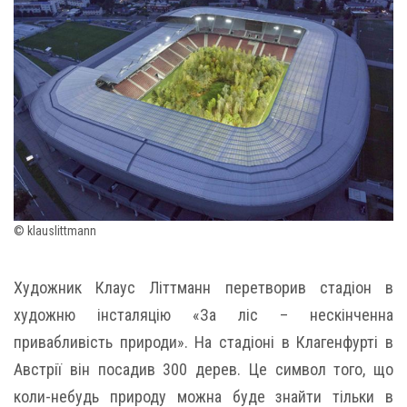
© klauslittmann
Художник Клаус Літтманн перетворив стадіон в
художню інсталяцію «За ліс – нескінченна
привабливість природи». На стадіоні в Клагенфурті в
Австрії він посадив 300 дерев. Це символ того, що
коли-небудь природу можна буде знайти тільки в