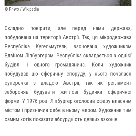
© Priwo / Wikipedia
Складно повірити, але перед нами держава,
побудована на території Австрії. Так, ця мікродержава
Республіка Кугельмугель, заснована художником
Едвіном Ліпбургером. Республіка складається з однієї
будівлі і одного громадянина. Коли художник
побудував цю сферичну споруду, у нього почалася
суперечка з владою Австрії, так як регламент
забороняв будувати житлові будинки сферичної
форми. У 1976 році Ліпбургер оголосив сферу власним
містом і призначив себе в ньому мером. Художник тим
самим хотів показати абсурдність деяких законів.