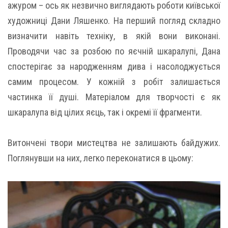
ажуром – ось як незвично виглядають роботи київської
художниці Дани Ляшенко. На перший погляд складно
визначити навіть техніку, в якій вони виконані.
Проводячи час за розбою по яєчній шкаралупі, Дана
спостерігає за народженням дива і насолоджується
самим процесом. У кожній з робіт залишається
частинка її душі. Матеріалом для творчості є як
шкаралупа від цілих яєць, так і окремі її фрагменти.
Витончені твори мистецтва не залишають байдужих.
Поглянувши на них, легко переконатися в цьому: