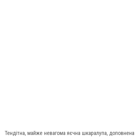
Тендітна, майже невагома яєчна шкаралупа, доповнена