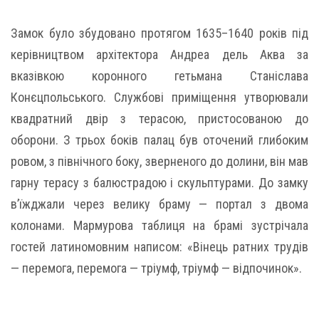
Замок було збудовано протягом 1635–1640 років під
керівництвом архітектора Андреа дель Аква за
вказівкою коронного гетьмана Станіслава
Конєцпольського. Службові приміщення утворювали
квадратний двір з терасою, пристосованою до
оборони. З трьох боків палац був оточений глибоким
ровом, з північного боку, зверненого до долини, він мав
гарну терасу з балюстрадою і скульптурами. До замку
в’їжджали через велику браму — портал з двома
колонами. Мармурова таблиця на брамі зустрічала
гостей латиномовним написом: «Вінець ратних трудів
— перемога, перемога — тріумф, тріумф — відпочинок».