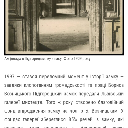
Амфіляда в Підгорецькому замку. Фото 1909 року
1997 — стався переломний момент у історії замку —
завдяки клопотанням громадськості та праці Бориса
Возницького Підгорецький замок передали Львівській
галереї мистецтв. Того ж року створено благодійний
фонд відродження замку на чолі з Б. Возницьким. У
фондах галереї збереглися 85% речей із замку, які
планують туди повернути, а відновлений палац