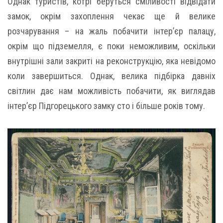
Однак туристів, котрі беруться сміливості відвідати
замок, окрім захоплення чекає ще й велике
розчарування – на жаль побачити інтер’єр палацу,
окрім що підземелля, є поки неможливим, оскільки
внутрішні зали закриті на реконструкцію, яка невідомо
коли завершиться. Однак, велика підбірка давніх
світлин дає нам можливість побачити, як виглядав
інтер’єр Підгорецького замку сто і більше років тому.