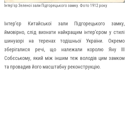
Інтер’єр Зеленої зали Підгорецького замку. Фото 1912 року
Інтер’єр Китайської зали Підгорецького замку,
ймовірно, слід визнати найкращим інтер’єром у стилі
шинуазрі на теренах тодішньої України. Окремо
зберігалися речі, що належали королю Яну ІІІ
Собєському, який між іншим теж володів цим замком
та провадив його масштабну реконструкцію.