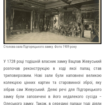
Столова зала Підгорецького замку. Фото 1909 року
У 1728 році тодішній власник замку Вацлав Жевуський
розпочав реконструкцію в ході якої палац став
триповерховим. Нові зали були наповнені великою
колекцією цінних картин та старовинної зброї, яку
зібрав сам Жевуський. Деякі речі для Підгорецького
замку були запозичені в його недалекого сусіда –
Олеського замку. Також, в середині палацу тоді діяли