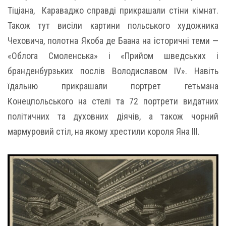
Тіціана, Караваджо справді прикрашали стіни кімнат.
Також тут висіли картини польського художника
Чеховича, полотна Якоба де Баана на історичні теми —
«Облога Смоленська» і «Прийом шведських і
бранденбурзьких послів Володиславом IV». Навіть
їдальню прикрашали портрет гетьмана
Конецпольського на стелі та 72 портрети видатних
політичних та духовних діячів, а також чорний
мармуровий стіл, на якому хрестили короля Яна ІІІ.