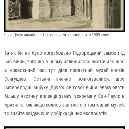
Піч в Дзеркальній залі Підгорецького замку. Фото 1909 року
Та як би не було пограбовано Підгорецький замок під
час війни, того що в ньому залишилось вистачило щоб
в міжвоєнний час тут діяв приватний музей князів
Сангушків. Останні значно попіклувалися, щоб
напередодні вибуху Другої світової війни евакуювати
більшу частину колекції замку, зокрема у Сан-Пауло в
Бразилії, тож якщо колись завітаєте в тамтешній музей,
то знайте звідки їхня добірка цінних експонатів.