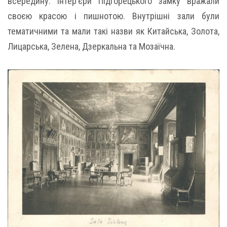
всередину. Інтер’єри Підгорецького замку вражали
своєю красою і пишнотою. Внутрішні зали були
тематичними та мали такі назви як Китайська, Золота,
Лицарська, Зелена, Дзеркальна та Мозаїчна.