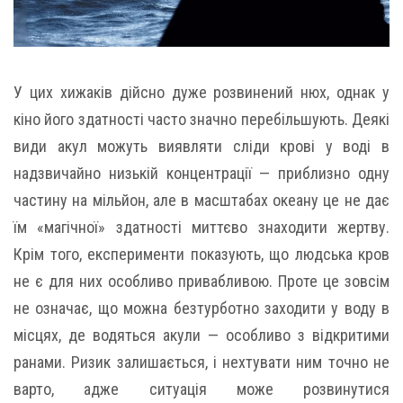
У цих хижаків дійсно дуже розвинений нюх, однак у
кіно його здатності часто значно перебільшують. Деякі
види акул можуть виявляти сліди крові у воді в
надзвичайно низькій концентрації — приблизно одну
частину на мільйон, але в масштабах океану це не дає
їм «магічної» здатності миттєво знаходити жертву.
Крім того, експерименти показують, що людська кров
не є для них особливо привабливою. Проте це зовсім
не означає, що можна безтурботно заходити у воду в
місцях, де водяться акули — особливо з відкритими
ранами. Ризик залишається, і нехтувати ним точно не
варто, адже ситуація може розвинутися