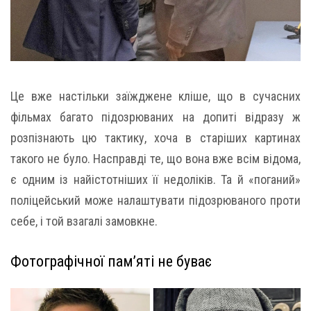
Це вже настільки заїжджене кліше, що в сучасних
фільмах багато підозрюваних на допиті відразу ж
розпізнають цю тактику, хоча в старіших картинах
такого не було. Насправді те, що вона вже всім відома,
є одним із найістотніших її недоліків. Та й «поганий»
поліцейський може налаштувати підозрюваного проти
себе, і той взагалі замовкне.
Фотографічної пам’яті не буває