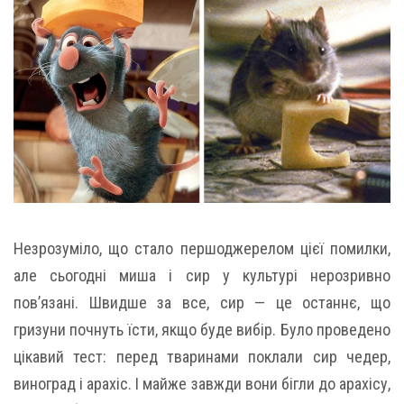
Незрозуміло, що стало першоджерелом цієї помилки,
але сьогодні миша і сир у культурі нерозривно
пов’язані. Швидше за все, сир — це останнє, що
гризуни почнуть їсти, якщо буде вибір. Було проведено
цікавий тест: перед тваринами поклали сир чедер,
виноград і арахіс. І майже завжди вони бігли до арахісу,