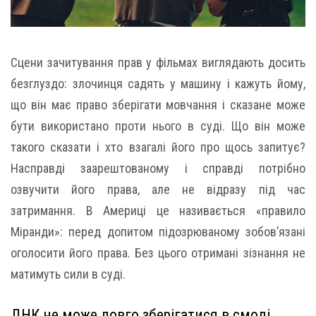
Сцени зачитування прав у фільмах виглядають досить
безглуздо: злочинця садять у машину і кажуть йому,
що він має право зберігати мовчання і сказане може
бути використано проти нього в суді. Що він може
такого сказати і хто взагалі його про щось запитує?
Насправді заарештованому і справді потрібно
озвучити його права, але не відразу під час
затримання. В Америці це називається «правило
Міранди»: перед допитом підозрюваному зобов’язані
оголосити його права. Без цього отримані зізнання не
матимуть сили в суді.
ДНК не може довго зберігатися в смолі