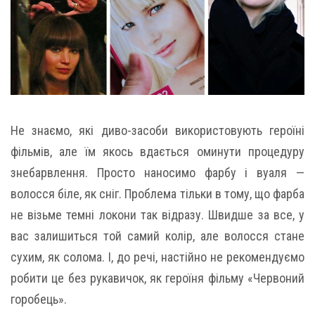
Не знаємо, які диво-засоби використовують героїні
фільмів, але їм якось вдається оминути процедуру
знебарвлення. Просто наносимо фарбу і вуаля —
волосся біле, як сніг. Проблема тільки в тому, що фарба
не візьме темні локони так відразу. Швидше за все, у
вас залишиться той самий колір, але волосся стане
сухим, як солома. І, до речі, настійно не рекомендуємо
робити це без рукавичок, як героїня фільму «Червоний
горобець».