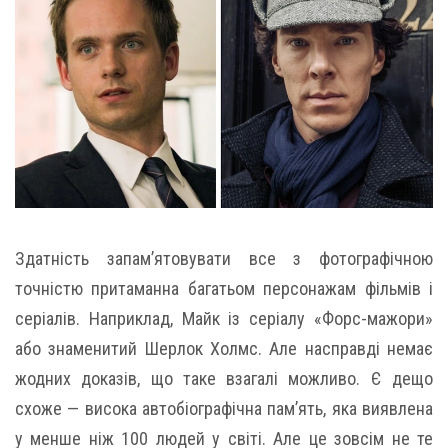
Здатність запам’ятовувати все з фотографічною
точністю притаманна багатьом персонажам фільмів і
серіалів. Наприклад, Майк із серіалу «Форс-мажори»
або знаменитий Шерлок Холмс. Але насправді немає
жодних доказів, що таке взагалі можливо. Є дещо
схоже — висока автобіографічна пам’ять, яка виявлена
у менше ніж 100 людей у світі. Але це зовсім не те