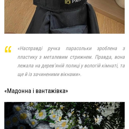
«Насправді ручка парасольки зроблена з
пластику з металевим стрижнем. Правда, вона
лежала на дерев’яній полиці у вологій кімнаті, та
ще й із зачиненими вікнами».
«Мадонна і вантажівка»