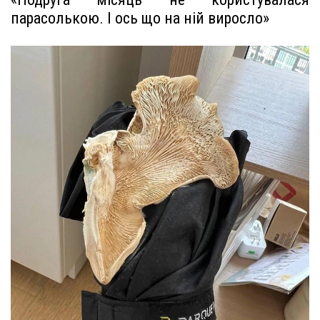
парасолькою. І ось що на ній виросло»