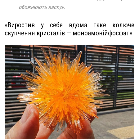
обожнюють ласку».
«Виростив у себе вдома таке колюче
скупчення кристалів — моноамонійфосфат»