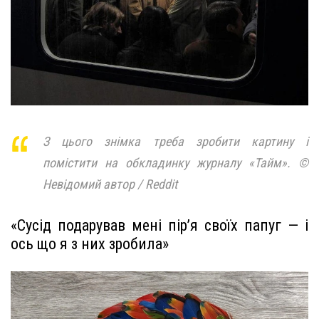
З цього знімка треба зробити картину і
помістити на обкладинку журналу «Тайм». ©
Невідомий автор / Reddit
«Сусід подарував мені пір’я своїх папуг — і
ось що я з них зробила»