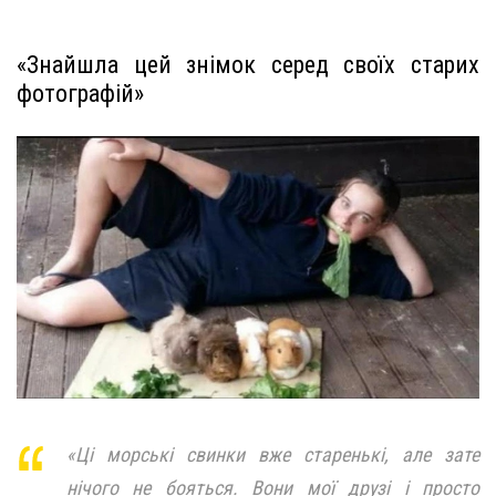
«Знайшла цей знімок серед своїх старих
фотографій»
«Ці морські свинки вже старенькі, але зате
нічого не бояться. Вони мої друзі і просто