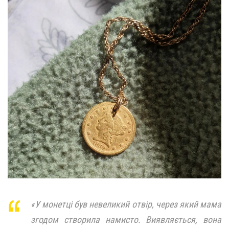
«У монетці був невеликий отвір, через який мама
згодом створила намисто. Виявляється, вона