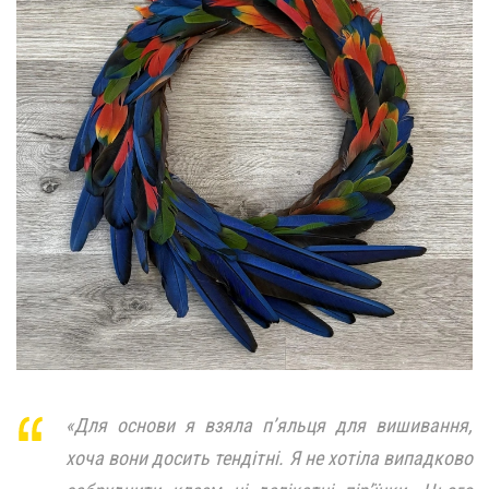
«Для основи я взяла п’яльця для вишивання,
хоча вони досить тендітні. Я не хотіла випадково