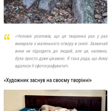
«Чоловік розповів, що ця тваринка раз у раз
визирала з маленького отвору в скелі. Зазвичай
вони не підходять до людей, але ця, напевно,
була просто дуже цікавою. Я така рада, що йому
вдалося її сфотографувати!».
«Художник заснув на своєму творінні»