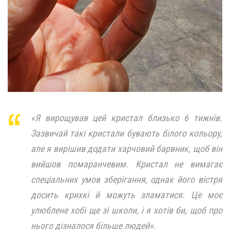
«Я вирощував цей кристал близько 6 тижнів.
Зазвичай такі кристали бувають білого кольору,
але я вирішив додати харчовий барвник, щоб він
вийшов помаранчевим. Кристал не вимагає
спеціальних умов зберігання, однак його вістря
досить крихкі й можуть зламатися. Це моє
улюблене хобі ще зі школи, і я хотів би, щоб про
нього дізналося більше людей».