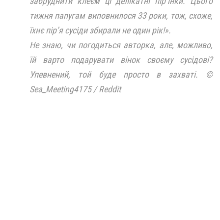
забруднити клеєм ці делікатні пір’їнки. Цього
тижня папугам виповнилося 33 роки, тож, схоже,
їхнє пір’я сусіди збирали не один рік!».
Не знаю, чи погодиться авторка, але, можливо,
їй варто подарувати вінок своєму сусідові?
Упевнений, той буде просто в захваті. ©
Sea_Meeting4175 / Reddit