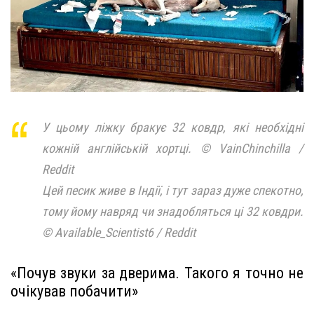
У цьому ліжку бракує 32 ковдр, які необхідні
кожній англійській хортці. © VainChinchilla /
Reddit
Цей песик живе в Індії, і тут зараз дуже спекотно,
тому йому навряд чи знадобляться ці 32 ковдри.
© Available_Scientist6 / Reddit
«Почув звуки за дверима. Такого я точно не
очікував побачити»