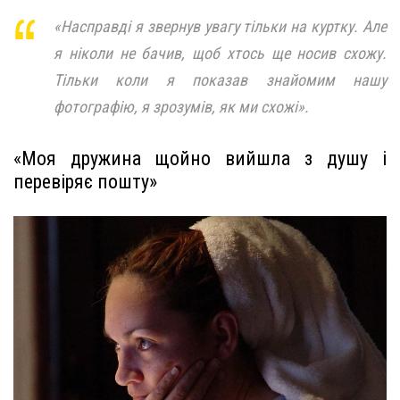
«Насправді я звернув увагу тільки на куртку. Але
я ніколи не бачив, щоб хтось ще носив схожу.
Тільки коли я показав знайомим нашу
фотографію, я зрозумів, як ми схожі».
«Моя дружина щойно вийшла з душу і
перевіряє пошту»