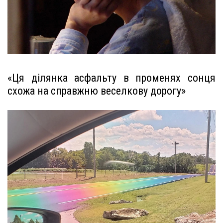
«Ця ділянка асфальту в променях сонця
схожа на справжню веселкову дорогу»