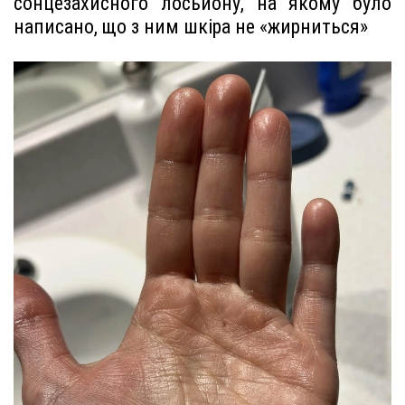
сонцезахисного лосьйону, на якому було
написано, що з ним шкіра не «жирниться»