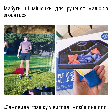
Мабуть, ці мішечки для рученят малюків
згодяться
«Замовила іграшку у вигляді моєї шиншили.