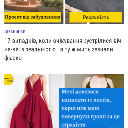
ЦІКАВИНКИ
17 випадків, коли очікування зустрілися віч-
на-віч з реальністю і в ту ж мить зазнали
фіаско