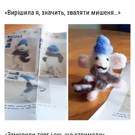
«Вирішила я, значить, зваляти мишеня…»
«Замовили торт і ось що отримали»