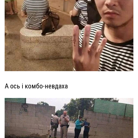
А ось і комбо-невдаха