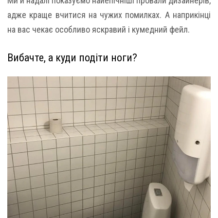
Ми й надалі показуємо найепічніші провали дизайнерів,
адже краще вчитися на чужих помилках. А наприкінці
на вас чекає особливо яскравий і кумедний фейл.
Вибачте, а куди подіти ноги?