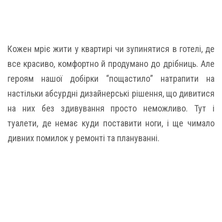
Кожен мріє жити у квартирі чи зупинятися в готелі, де
все красиво, комфортно й продумано до дрібниць. Але
героям нашої добірки “пощастило” натрапити на
настільки абсурдні дизайнерські рішення, що дивитися
на них без здивування просто неможливо. Тут і
туалети, де немає куди поставити ноги, і ще чимало
дивних помилок у ремонті та плануванні.