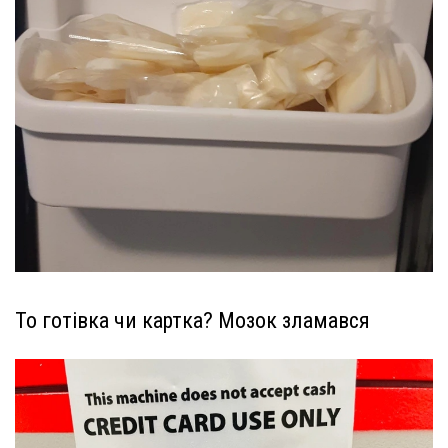
То готівка чи картка? Мозок зламався