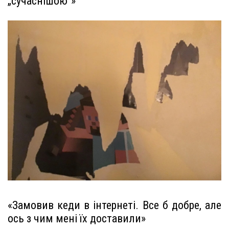
„сучаснішою“»
«Замовив кеди в інтернеті. Все б добре, але
ось з чим мені їх доставили»