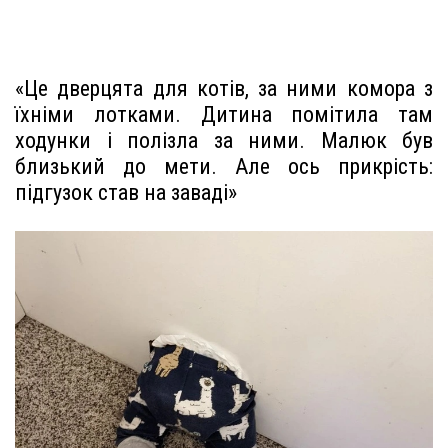
«Це дверцята для котів, за ними комора з
їхніми лотками. Дитина помітила там
ходунки і полізла за ними. Малюк був
близький до мети. Але ось прикрість:
підгузок став на заваді»