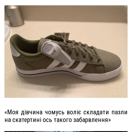
«Моя дівчина чомусь воліє складати пазли
на скатертині ось такого забарвлення»