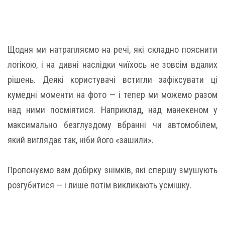
Щодня ми натрапляємо на речі, які складно пояснити
логікою, і на дивні наслідки чиїхось не зовсім вдалих
рішень. Деякі користувачі встигли зафіксувати ці
кумедні моменти на фото — і тепер ми можемо разом
над ними посміятися. Наприклад, над манекеном у
максимально безглуздому вбранні чи автомобілем,
який виглядає так, ніби його «зашили».
Пропонуємо вам добірку знімків, які спершу змушують
розгубитися — і лише потім викликають усмішку.