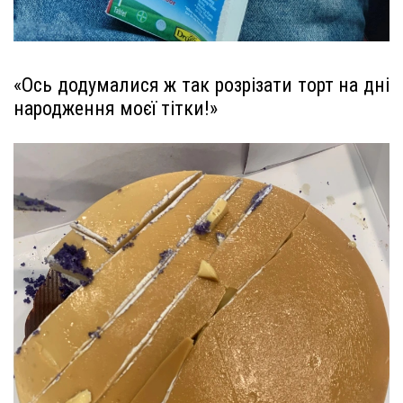
«Ось додумалися ж так розрізати торт на дні
народження моєї тітки!»