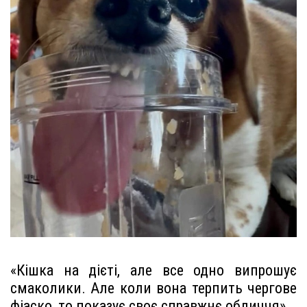
«Кішка на дієті, але все одно випрошує
смаколики. Але коли вона терпить чергове
фіаско, то показує своє справжнє обличчя»