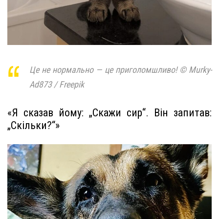
Це не нормально — це приголомшливо! © Murky-
Ad873 / Freepik
«Я сказав йому: „Скажи сир“. Він запитав:
„Скільки?“»