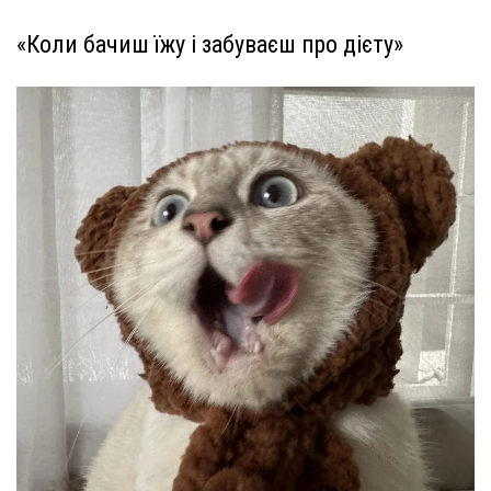
«Коли бачиш їжу і забуваєш про дієту»