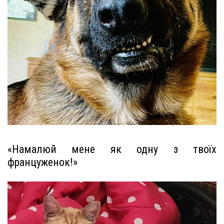
«Намалюй мене як одну з твоїх
француженок!»