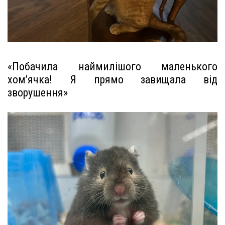
«Побачила наймилішого маленького
хом’ячка! Я прямо завищала від
зворушення»