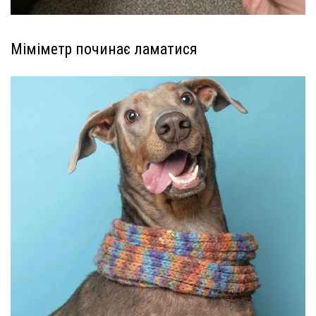
Міміметр починає ламатися