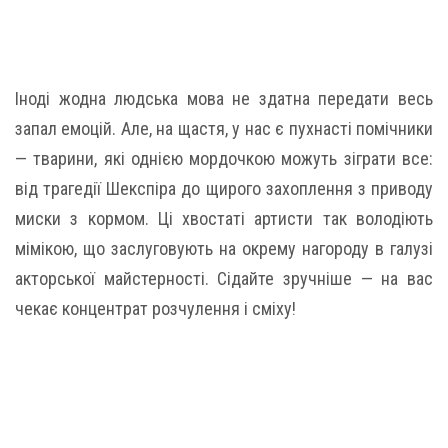
Іноді жодна людська мова не здатна передати весь
запал емоцій. Але, на щастя, у нас є пухнасті помічники
— тварини, які однією мордочкою можуть зіграти все:
від трагедії Шекспіра до щирого захоплення з приводу
миски з кормом. Ці хвостаті артисти так володіють
мімікою, що заслуговують на окрему нагороду в галузі
акторської майстерності. Сідайте зручніше — на вас
чекає концентрат розчулення і сміху!