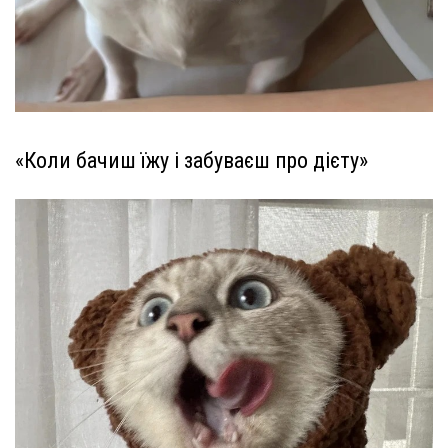
«Коли бачиш їжу і забуваєш про дієту»