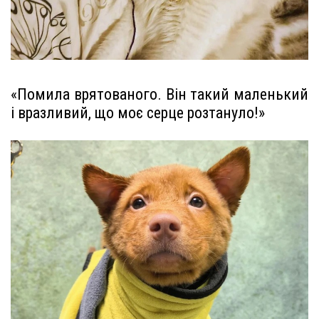
«Помила врятованого. Він такий маленький
і вразливий, що моє серце розтануло!»