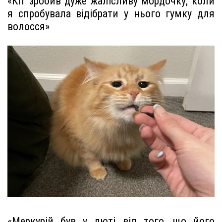
«Кіт зробив дуже жалісливу мордочку, коли
я спробувала відібрати у нього гумку для
волосся»
«Меркурій був у люті від того, що його