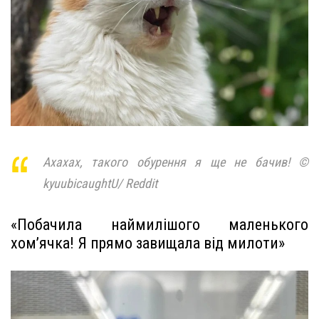
Ахахах, такого обурення я ще не бачив! ©
kyuubicaughtU/ Reddit
«Побачила наймилішого маленького
хом’ячка! Я прямо завищала від милоти»