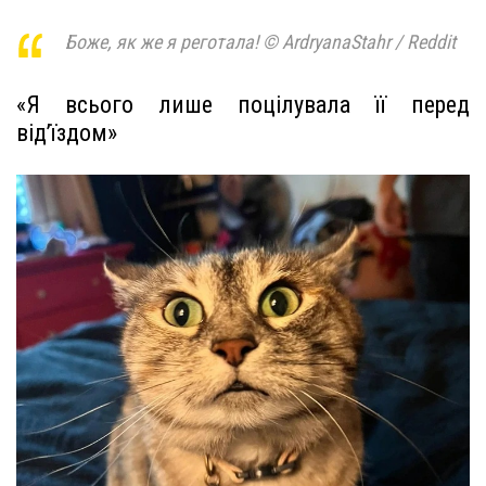
Боже, як же я реготала! © ArdryanaStahr / Reddit
«Я всього лише поцілувала її перед
від’їздом»