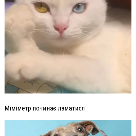
Міміметр починає ламатися