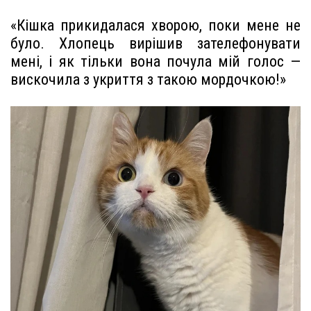
«Кішка прикидалася хворою, поки мене не
було. Хлопець вирішив зателефонувати
мені, і як тільки вона почула мій голос —
вискочила з укриття з такою мордочкою!»