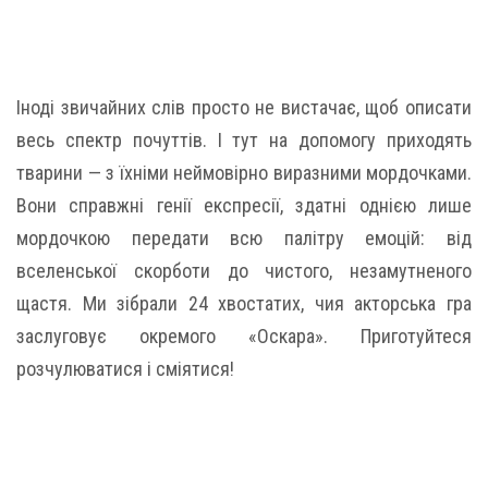
Іноді звичайних слів просто не вистачає, щоб описати
весь спектр почуттів. І тут на допомогу приходять
тварини — з їхніми неймовірно виразними мордочками.
Вони справжні генії експресії, здатні однією лише
мордочкою передати всю палітру емоцій: від
вселенської скорботи до чистого, незамутненого
щастя. Ми зібрали 24 хвостатих, чия акторська гра
заслуговує окремого «Оскара». Приготуйтеся
розчулюватися і сміятися!