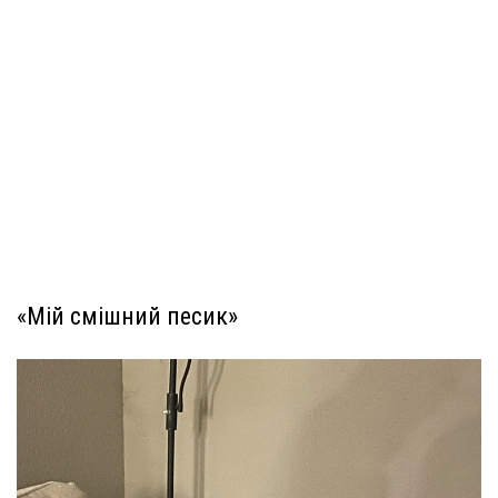
«Мій смішний песик»