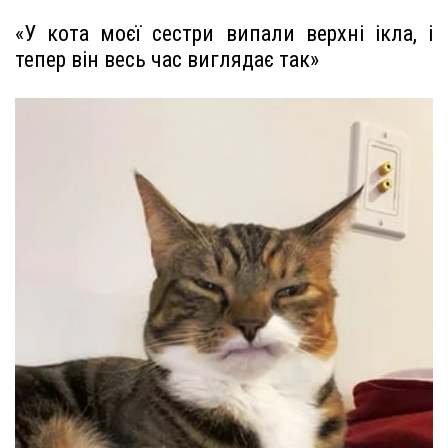
«У кота моєї сестри випали верхні ікла, і
тепер він весь час виглядає так»