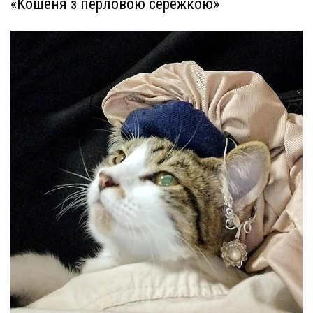
«Кошеня з перловою сережкою»