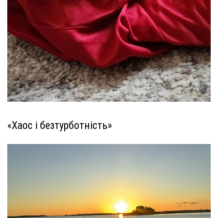
«Хаос і безтурботність»