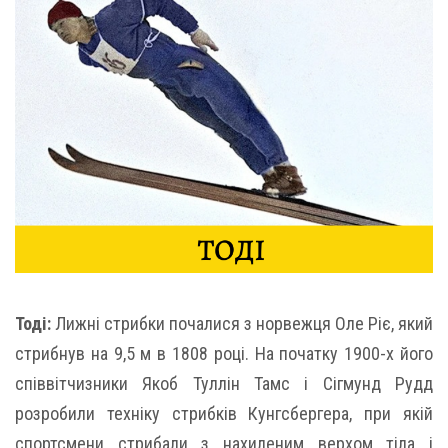
Тоді:
Лижні стрибки почалися з норвежця Оле Ріє, який
стрибнув на 9,5 м в 1808 році. На початку 1900-х його
співвітчизники Якоб Туллін Тамс і Сігмунд Рудд
розробили техніку стрибків Кунгсбергера, при якій
спортсмени стрибали з нахиленим верхом тіла і