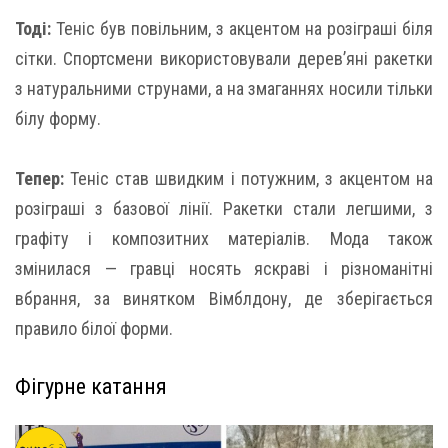
Тоді:
Теніс був повільним, з акцентом на розіграші біля
сітки. Спортсмени використовували дерев’яні ракетки
з натуральними струнами, а на змаганнях носили тільки
білу форму.
Тепер:
Теніс став швидким і потужним, з акцентом на
розіграші з базової лінії. Ракетки стали легшими, з
графіту і композитних матеріалів. Мода також
змінилася — гравці носять яскраві і різноманітні
вбрання, за винятком Вімблдону, де зберігається
правило білої форми.
Фігурне катання