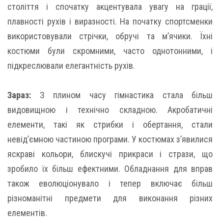
століття і спочатку акцентувала увагу на грації,
плавності рухів і виразності. На початку спортсменки
використовували стрічки, обручі та м’ячики. Їхні
костюми були скромними, часто однотонними, і
підкреслювали елегантність рухів.
Зараз:
З плином часу гімнастика стала більш
видовищною і технічно складною. Акробатичні
елементи, такі як стрибки і обертання, стали
невід’ємною частиною програми. У костюмах з’явилися
яскраві кольори, блискучі прикраси і стрази, що
зробило їх більш ефектними. Обладнання для вправ
також еволюціонувало і тепер включає більш
різноманітні предмети для виконання різних
елементів.