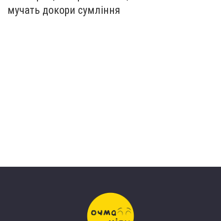
мучать докори сумління