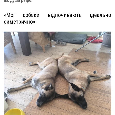
аж душа радіє.
«Мої собаки відпочивають ідеально
симетрично»