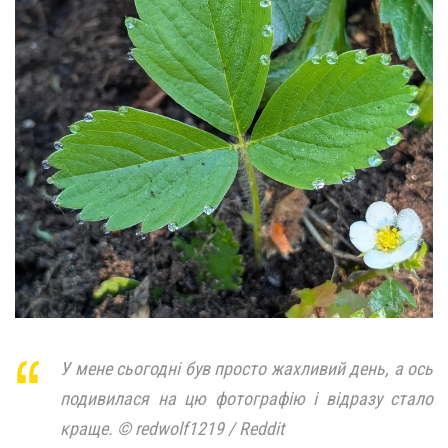
У мене сьогодні був просто жахливий день, а ось
подивилася на цю фотографію і відразу стало
краще. © redwolf1219 / Reddit