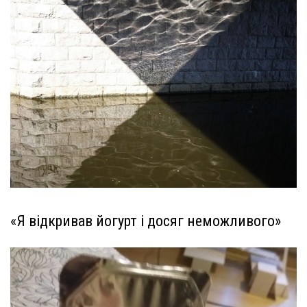
«Я відкривав йогурт і досяг неможливого»