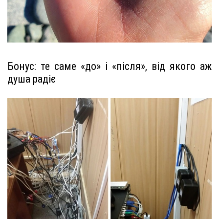
Бонус: те саме «до» і «після», від якого аж
душа радіє