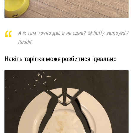
А їх там точно дві, а не одна? © fluffy_samoyed /
Reddit
Навіть тарілка може розбитися ідеально