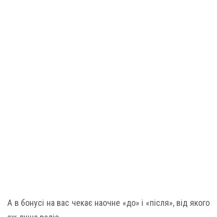
А в бонусі на вас чекає наочне «до» і «після», від якого