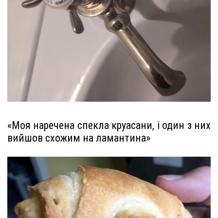
«Моя наречена спекла круасани, і один з них
вийшов схожим на ламантина»