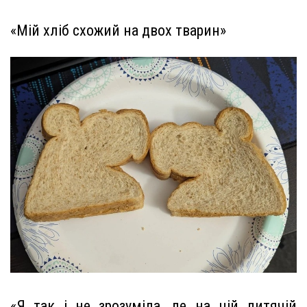
«Мій хліб схожий на двох тварин»
«Я так і не зрозуміла, де на цій дитячій