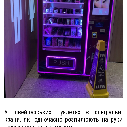
У швейцарських туалетах є спеціальні
крани, які одночасно розпилюють на руки
воду у поєднанні з милом