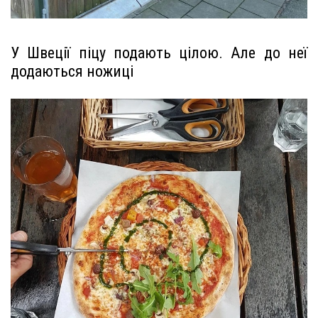
У Швеції піцу подають цілою. Але до неї
додаються ножиці