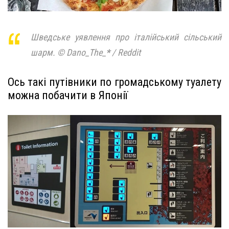
Шведське уявлення про італійський сільський
шарм. © Dano_The_
*
/ Reddit
Ось такі путівники по громадському туалету
можна побачити в Японії