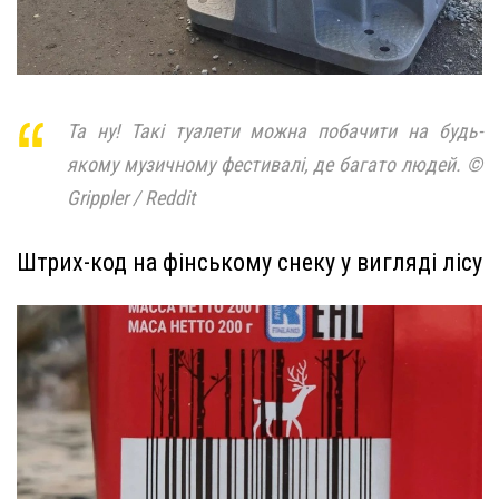
Та ну! Такі туалети можна побачити на будь-
якому музичному фестивалі, де багато людей. ©
Grippler / Reddit
Штрих-код на фінському снеку у вигляді лісу