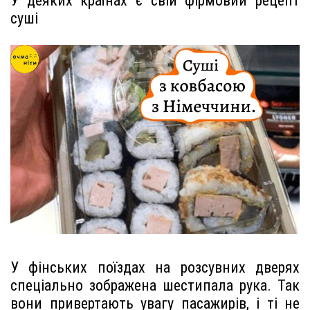
У деяких країнах є свій фірмовий рецепт
суші
У фінських поїздах на розсувних дверях
спеціально зображена шестипала рука. Так
вони привертають увагу пасажирів, і ті не