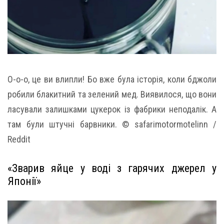
О-о-о, це ви влипли! Бо вже була історія, коли бджоли
робили блакитний та зелений мед. Виявилося, що вони
ласували залишками цукерок із фабрики неподалік. А
там були штучні барвники. © safarimotormotelinn /
Reddit
«Зварив яйце у воді з гарячих джерел у
Японії»