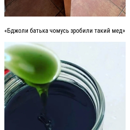
«Бджоли батька чомусь зробили такий мед»