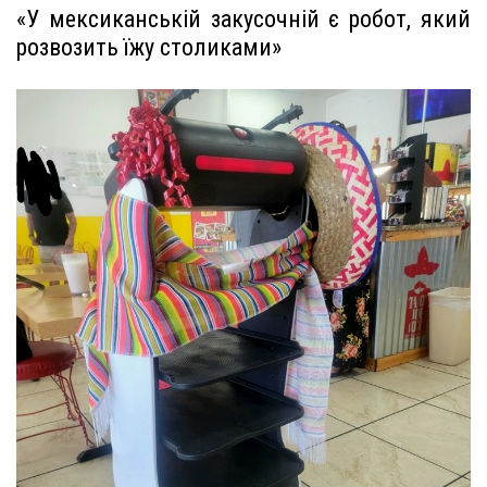
«У мексиканській закусочній є робот, який
розвозить їжу столиками»