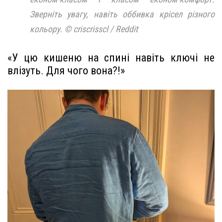
Зверніть увагу, навіть оббивка крісел різного
кольору. © criscrisscl / Reddit
«У цю кишеню на спині навіть ключі не
влізуть. Для чого вона?!»