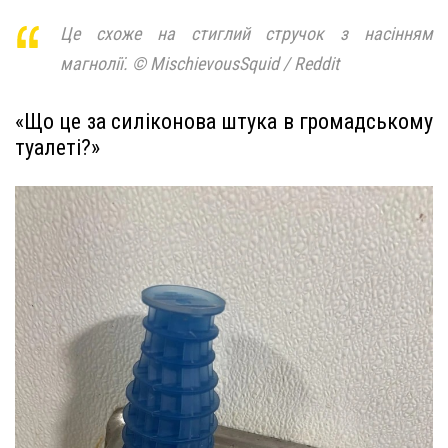
Це схоже на стиглий стручок з насінням
магнолії. © MischievousSquid / Reddit
«Що це за силіконова штука в громадському
туалеті?»