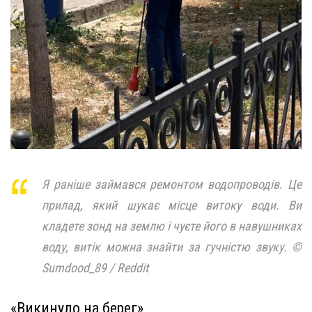
Я раніше займався ремонтом водопроводів. Це
прилад, який шукає місце витоку води. Ви
кладете зонд на землю і чуєте його в навушниках
воду, витік можна знайти за гучністю звуку. ©
Sumdood_89 / Reddit
«Викинуло на берег»