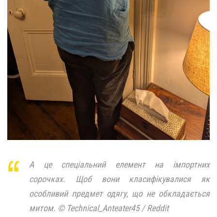
А це спеціальний елемент на імпортних
сорочках. Щоб вони класифікувалися як
особливий предмет одягу, що не обкладається
митом. © Technical_Anteater45 / Reddit