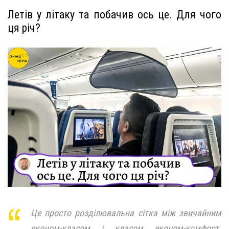
Летів у літаку та побачив ось це. Для чого
ця річ?
Це просто розділювальна сітка між звичайним
економ-класом і класом економ-комфорт.