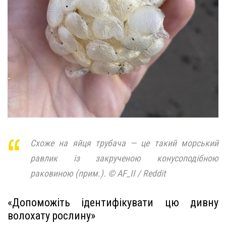
Схоже на яйця трубача — це такий морський
равлик із закрученою конусоподібною
раковиною (прим.). © AF_II / Reddit
«Допоможіть ідентифікувати цю дивну
волохату рослину»