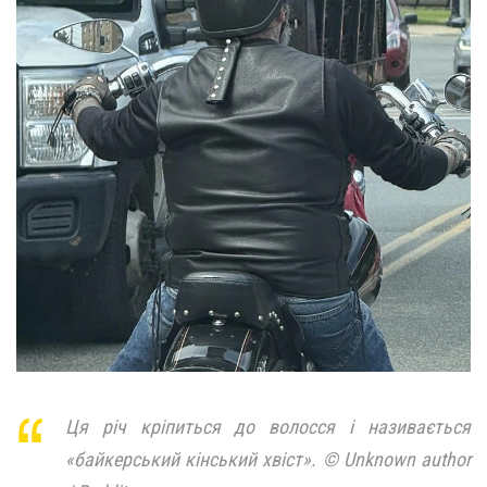
Ця річ кріпиться до волосся і називається
«байкерський кінський хвіст». © Unknown author