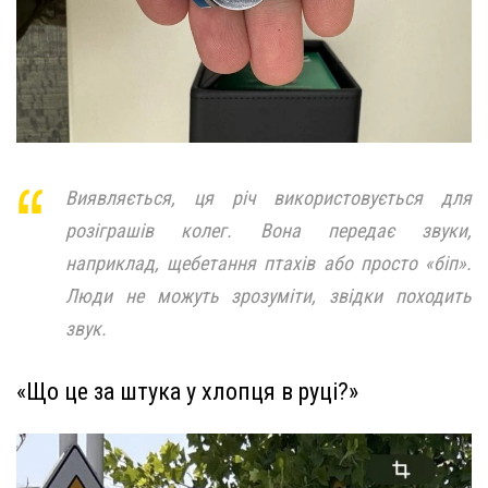
Виявляється, ця річ використовується для
розіграшів колег. Вона передає звуки,
наприклад, щебетання птахів або просто «біп».
Люди не можуть зрозуміти, звідки походить
звук.
«Що це за штука у хлопця в руці?»