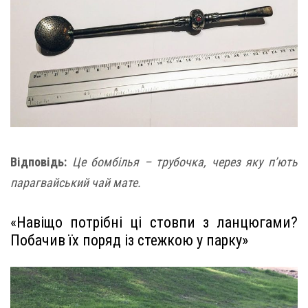
Відповідь:
Це бомбілья – трубочка, через яку п’ють
парагвайський чай мате.
«Навіщо потрібні ці стовпи з ланцюгами?
Побачив їх поряд із стежкою у парку»