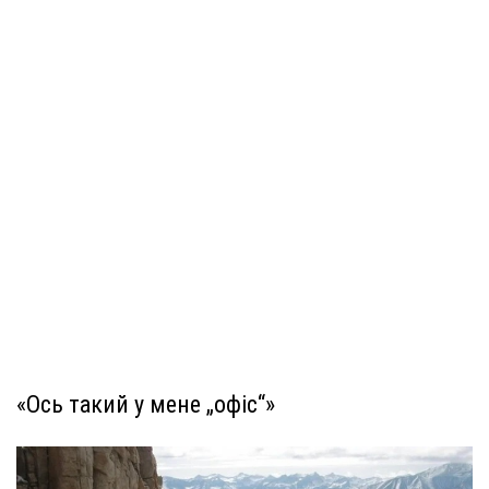
«Ось такий у мене „офіс“»