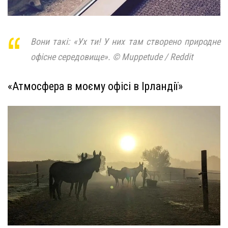
Вони такі: «Ух ти! У них там створено природне
офісне середовище». © Muppetude / Reddit
«Атмосфера в моєму офісі в Ірландії»