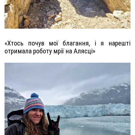
«Хтось почув мої благання, і я нарешті
отримала роботу мрії на Алясці»