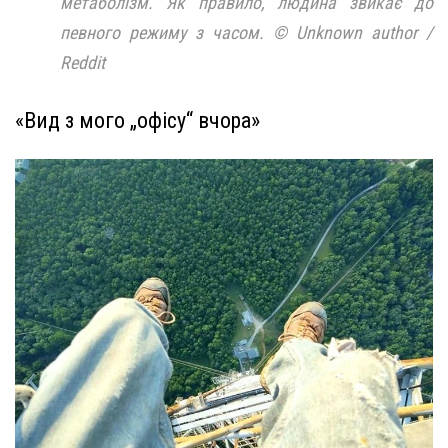
метаболізм. Як правило, людина звикає до
певного режиму з часом. © Unknown author /
Reddit
«Вид з мого „офісу“ вчора»