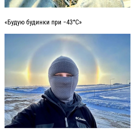
«Будую будинки при −43°С»