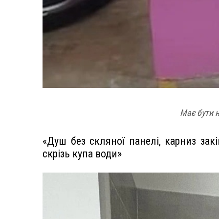
Має бути н
«Душ без скляної панелі, карниз закі
скрізь купа води»