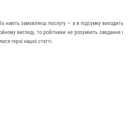
о навіть замовляєш послугу — а в підсумку виходить
йному вигляді, то робітники не розуміють завдання і
ися герої нашої статті.