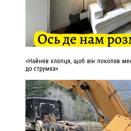
«Найняв хлопця, щоб він покопав мен
до струмка»