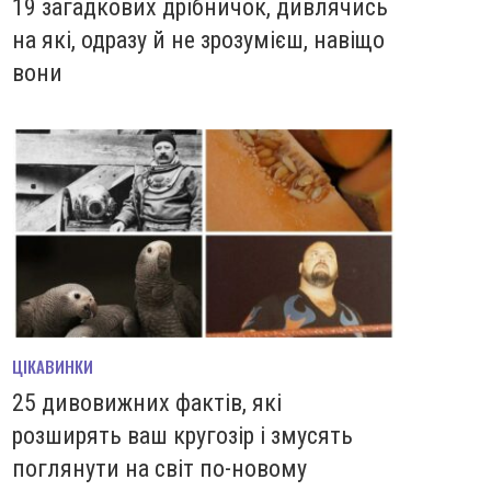
19 загадкових дрібничок, дивлячись
на які, одразу й не зрозумієш, навіщо
вони
ЦІКАВИНКИ
25 дивовижних фактів, які
розширять ваш кругозір і змусять
поглянути на світ по-новому